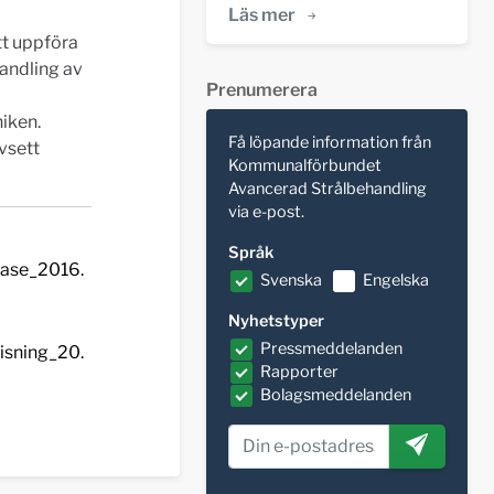
Läs mer
t uppföra
handling av
Prenumerera
iken.
Få löpande information från
vsett
Kommunalförbundet
Avancerad Strålbehandling
via e-post.
Språk
ease_2016.
Svenska
Engelska
Nyhetstyper
Pressmeddelanden
isning_20.
Rapporter
Bolagsmeddelanden