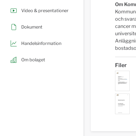
Om Komm
Video & presentationer
Kommunal
och svara
cancer m
Dokument
universi
Anläggnin
Handelsinformation
bostadso
Om bolaget
Filer