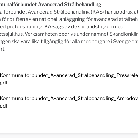
unalförbundet Avancerad Strålbehandling
förbundet Avancerad Strålbehandling (KAS) har uppdrag at
 för driften av en nationell anläggning för avancerad strålbe
ed protonstrålning. KAS ägs av de sju landstingen med
tetssjukhus. Verksamheten bedrivs under namnet Skandionklin
gen ska vara lika tillgänglig för alla medborgare i Sverige oa
rt.
Kommunalforbundet_Avancerad_Stralbehandling_Pressrel
pdf
Kommunalforbundet_Avancerad_Stralbehandling_Arsredov
pdf