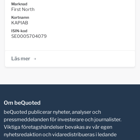
Marknad
First North
Kortnamn
KAPIAB
ISIN-kod
SE0005704079
Läs mer
Om beQuoted
beQuoted publicerar nyheter, analyser och
pressmeddelanden för investerare och journalister.
Viktiga företagshändelser bevakas av vår egen
nyhetsredaktion och vidaredistribueras i ledande