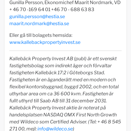
Gunilla Persson, Ekonomichef Maarit Nordmark, VD
+ 46 70 -169 64 01 +46 70 - 688 63 83
gunilla.persson@hestia.se
maarit.nordmark@hestia.se
Eller gå till bolagets hemsida:
www.kallebackpropertyinvest.se
Kallebäck Property Invest AB (publ) är ett svenskt
fastighetsbolag som indirekt äger och förvaltar
fastigheten Kallebäck 17:2 i Göteborgs Stad.
Fastigheten är en äganderätt med en modern och
flexibel kontorsbyggnad, byggd 2002, och en total
uthyrbar area om ca 36 600 kvm. Fastigheten är
fullt uthyrd till Saab AB till 31 december 2031.
Kallebäck Property Invest aktie är noterat på
handelsplatsen NASDAQ OMX First North Growth
med Wildeco som Certified Adviser. (Tel: + 46 8 545
271 00, mejl:
info@wildeco.se
)