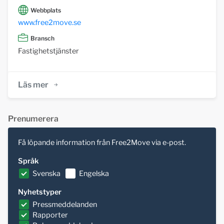
Webbplats
www.free2move.se
Bransch
Fastighetstjänster
Läs mer
Prenumerera
Få löpande information från Free2Move via e-post.
Språk
Svenska
Engelska
Nyhetstyper
Pressmeddelanden
Rapporter