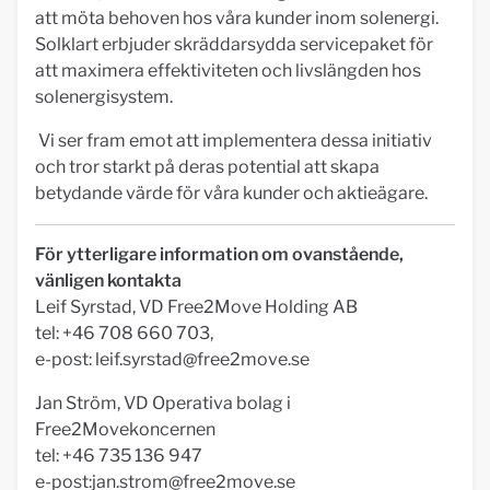
att möta behoven hos våra kunder inom solenergi.
Solklart erbjuder skräddarsydda servicepaket för
att maximera effektiviteten och livslängden hos
solenergisystem.
Vi ser fram emot att implementera dessa initiativ
och tror starkt på deras potential att skapa
betydande värde för våra kunder och aktieägare.
För ytterligare information om ovanstående,
vänligen kontakta
Leif Syrstad, VD Free2Move Holding AB
tel: +46 708 660 703,
e-post:
leif.syrstad@free2move.se
Jan Ström, VD Operativa bolag i
Free2Movekoncernen
tel: +46 735 136 947
e-post:
jan.strom@free2move.se