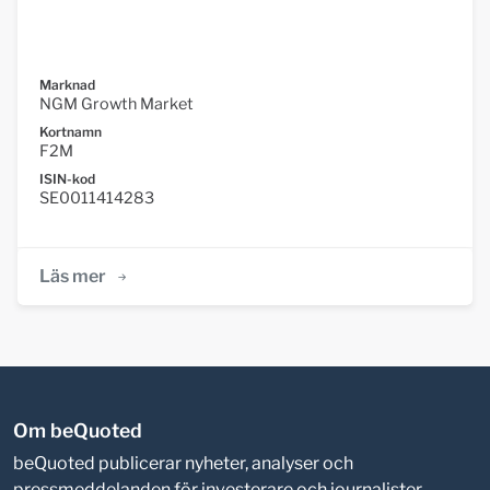
Marknad
NGM Growth Market
Kortnamn
F2M
ISIN-kod
SE0011414283
Läs mer
Om beQuoted
beQuoted publicerar nyheter, analyser och
pressmeddelanden för investerare och journalister.