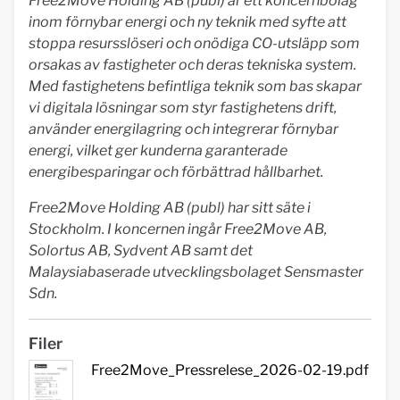
Free2Move Holding AB (publ) är ett koncernbolag
inom förnybar energi och ny teknik med syfte att
stoppa resursslöseri och onödiga CO-utsläpp som
orsakas av fastigheter och deras tekniska system.
Med fastighetens befintliga teknik som bas skapar
vi digitala lösningar som styr fastighetens drift,
använder energilagring och integrerar förnybar
energi, vilket ger kunderna garanterade
energibesparingar och förbättrad hållbarhet.
Free2Move Holding AB (publ) har sitt säte i
Stockholm. I koncernen ingår Free2Move AB,
Solortus AB, Sydvent AB samt det
Malaysiabaserade
utvecklingsbolaget Sensmaster
Sdn.
Filer
Free2Move_Pressrelese_2026-02-19.pdf