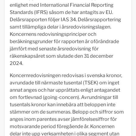
enlighet med International Financial Reporting
Standards (IFRS) såsom de har antagits av EU.
Delårsrapporten följer IAS 34. Delårsrapportering
samt tillämpliga delar i årsredovisningslagen.
Koncernens redovisningsprinciper och
beräkningsgrunder för rapporten är oförändrade
jämfört med senaste årsredovisning för
räkenskapsåret som slutade den 31 december
2024.
Koncernredovisningen redovisas i svenska kronor,
avrundade till närmaste tusental (TSEK) om inget
annat anges och har upprättats enligt antagandet
om fortlevnad (going-concern). Avrundningar till
tusentals kronor kan innebära att beloppen inte
stämmer om de summeras. Belopp och siffror som
anges inom parentes avser jämförelsesiffror för
motsvarande period föregående år. Koncernen
delar inte upp verksamheten i olika segment utan