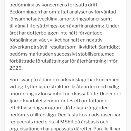
bedömning av koncernens fortsatta drift.
Bedömningen har omfattat analyser av förväntad
lönsamhetsutveckling, amorteringsplaner samt
tillgång till ersättnings- och ägarfinansiering. Under
året har dotterbolagen inte nått förväntade
försäljningsnivåer, vilket har haft en negativ
påverkan på såväl resultat som likviditet. Samtidigt
bedöms marknaden successivt stabiliseras, med
förbättrade förutsättningar för återhämtning inför
2026.
Som svar på rådande marknadsläge har koncernen
vidtagit ytterligare strukturella åtgärder med tydlig
prioritering av lönsamhet och kassaflöde. Under det
fjärde kvartalet genomfördes ett omfattande
effektiviseringsprogram, då tidigare åtgärder
bedömts otillräckliga. Den fasta kostnadsbasen har
reducerats med cirka 4 MSEK på årsbasis och
organisationen har anpassats därefter. Parallellt har