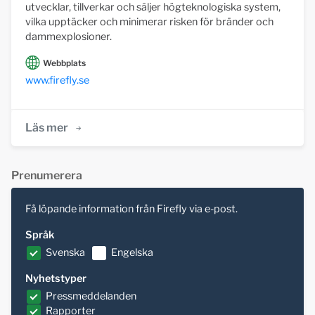
utvecklar, tillverkar och säljer högteknologiska system,
vilka upptäcker och minimerar risken för bränder och
dammexplosioner.
Webbplats
www.firefly.se
Läs mer
Prenumerera
Få löpande information från Firefly via e-post.
Språk
Svenska
Engelska
Nyhetstyper
Pressmeddelanden
Rapporter