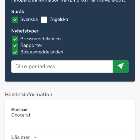
Få löpande information från Empros Pharma via e-post.
Språk
Svenska
Engelska
Nyhetstyper
Pressmeddelanden
Rapporter
Bolagsmeddelanden
Handelsinformation
Marknad
Onoterat
Läs mer