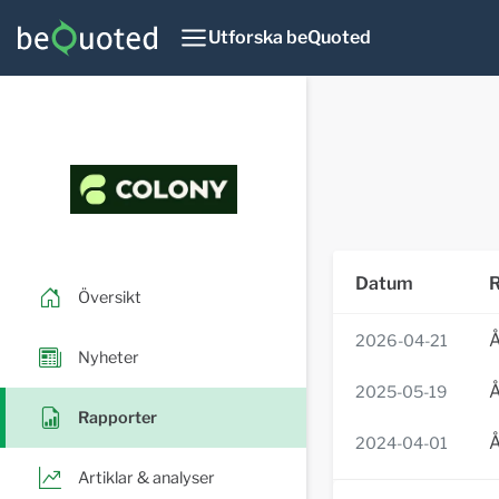
Utforska beQuoted
Datum
R
Översikt
Å
2026-04-21
Nyheter
Å
2025-05-19
Rapporter
Å
2024-04-01
Artiklar & analyser