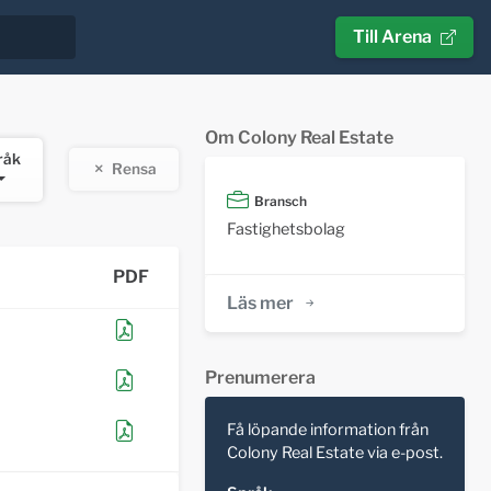
Till Arena
Om Colony Real Estate
råk
Rensa
Bransch
Fastighetsbolag
PDF
Läs mer
Prenumerera
Få löpande information från
Colony Real Estate via e-post.