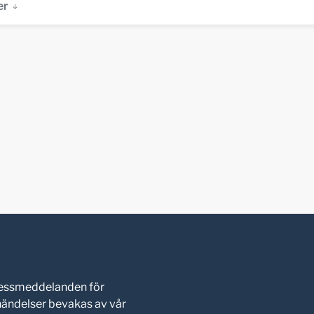
er
pressmeddelanden för
shändelser bevakas av vår