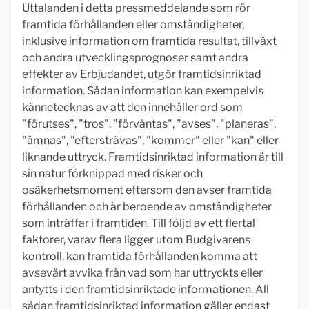
Uttalanden i detta pressmeddelande som rör
framtida förhållanden eller omständigheter,
inklusive information om framtida resultat, tillväxt
och andra utvecklingsprognoser samt andra
effekter av Erbjudandet, utgör framtidsinriktad
information. Sådan information kan exempelvis
kännetecknas av att den innehåller ord som
"förutses", "tros", "förväntas", "avses", "planeras",
"ämnas", "eftersträvas", "kommer" eller "kan" eller
liknande uttryck. Framtidsinriktad information är till
sin natur förknippad med risker och
osäkerhetsmoment eftersom den avser framtida
förhållanden och är beroende av omständigheter
som inträffar i framtiden. Till följd av ett flertal
faktorer, varav flera ligger utom Budgivarens
kontroll, kan framtida förhållanden komma att
avsevärt avvika från vad som har uttryckts eller
antytts i den framtidsinriktade informationen. All
sådan framtidsinriktad information gäller endast