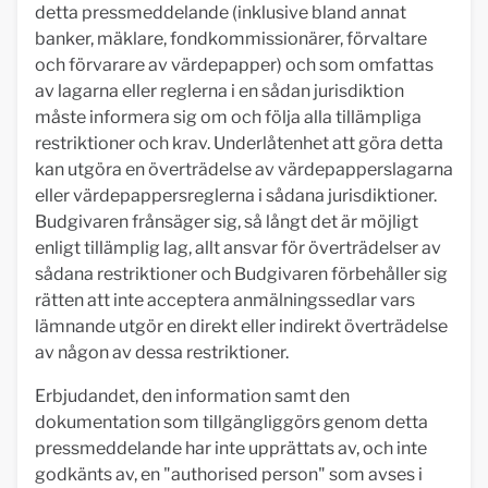
detta pressmeddelande (inklusive bland annat
banker, mäklare, fondkommissionärer, förvaltare
och förvarare av värdepapper) och som omfattas
av lagarna eller reglerna i en sådan jurisdiktion
måste informera sig om och följa alla tillämpliga
restriktioner och krav. Underlåtenhet att göra detta
kan utgöra en överträdelse av värdepapperslagarna
eller värdepappersreglerna i sådana jurisdiktioner.
Budgivaren frånsäger sig, så långt det är möjligt
enligt tillämplig lag, allt ansvar för överträdelser av
sådana restriktioner och Budgivaren förbehåller sig
rätten att inte acceptera anmälningssedlar vars
lämnande utgör en direkt eller indirekt överträdelse
av någon av dessa restriktioner.
Erbjudandet, den information samt den
dokumentation som tillgängliggörs genom detta
pressmeddelande har inte upprättats av, och inte
godkänts av, en "authorised person" som avses i