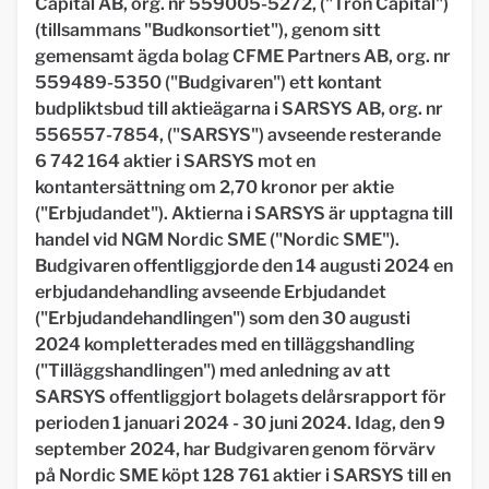
Capital AB, org. nr 559005-5272, ("Tron Capital")
(tillsammans "Budkonsortiet"), genom sitt
gemensamt ägda bolag CFME Partners AB, org. nr
559489-5350 ("Budgivaren") ett kontant
budpliktsbud till aktieägarna i SARSYS AB, org. nr
556557-7854, ("SARSYS") avseende resterande
6 742 164 aktier i SARSYS mot en
kontantersättning om 2,70 kronor per aktie
("Erbjudandet"). Aktierna i SARSYS är upptagna till
handel vid NGM Nordic SME ("Nordic SME").
Budgivaren offentliggjorde den 14 augusti 2024 en
erbjudandehandling avseende Erbjudandet
("Erbjudandehandlingen") som den 30 augusti
2024 kompletterades med en tilläggshandling
("Tilläggshandlingen") med anledning av att
SARSYS offentliggjort bolagets delårsrapport för
perioden 1 januari 2024 - 30 juni 2024. Idag, den 9
september 2024, har Budgivaren genom förvärv
på Nordic SME köpt 128 761 aktier i SARSYS till en