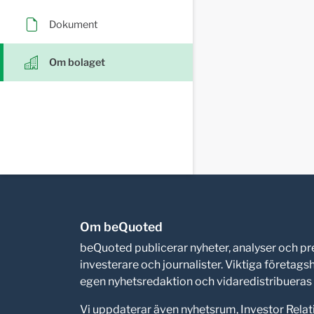
Dokument
Om bolaget
Om beQuoted
beQuoted publicerar nyheter, analyser och 
investerare och journalister. Viktiga företag
egen nyhetsredaktion och vidaredistribueras i
Vi uppdaterar även nyhetsrum, Investor Relat