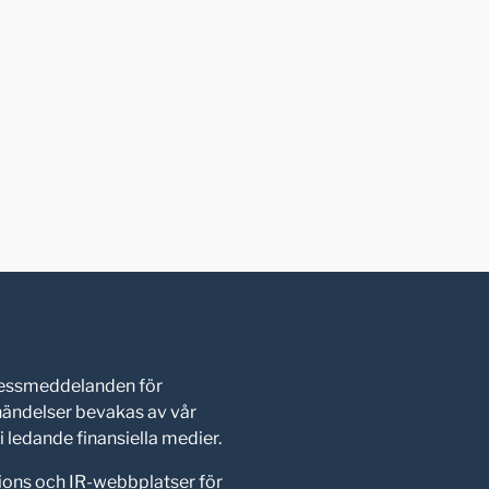
pressmeddelanden för
shändelser bevakas av vår
 ledande finansiella medier.
ions och IR-webbplatser för