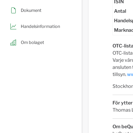
ISIN
Dokument
Antal
Handels
Handelsinformation
Marknad
Om bolaget
OTC-list
OTC-list
Varje vä
ansluten 
tillsyn.
ww
Stockhom
För ytter
Thomas L
Om beQu