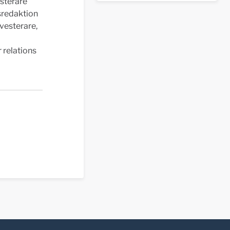
sterare
sredaktion
nvesterare,
 relations