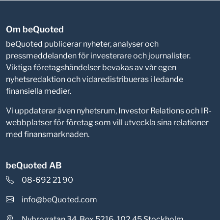
Om beQuoted
beQuoted publicerar nyheter, analyser och
pressmeddelanden för investerare och journalister.
Viktiga företagshändelser bevakas av vår egen
nyhetsredaktion och vidaredistribueras i ledande
finansiella medier.
Vi uppdaterar även nyhetsrum, Investor Relations och IR-
webbplatser för företag som vill utveckla sina relationer
med finansmarknaden.
beQuoted AB
08-692 21 90
info@beQuoted.com
Nybrogatan 34, Box 5216, 102 45 Stockholm