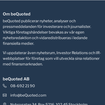
Om beQuoted
beQuoted publicerar nyheter, analyser och
pressmeddelanden för investerare och journalister.
Viktiga företagshändelser bevakas av vår egen
nyhetsredaktion och vidaredistribueras i ledande
finansiella medier.
Vi uppdaterar även nyhetsrum, Investor Relations och IR-
webbplatser för företag som vill utveckla sina relationer
med finansmarknaden.
beQuoted AB
08-692 21 90
info@beQuoted.com
Nybrogatan 34, Box 5216, 102 45 Stockholm