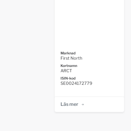
Marknad
First North
Kortnamn
ARCT
ISIN-kod
SE0024172779
Läs mer