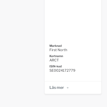
Marknad
First North
Kortnamn
ARCT
ISIN-kod
SE0024172779
Läs mer