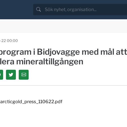
-22 00:00
program i Bidjovagge med mål at
lera mineraltillgången
arcticgold_press_110622.pdf