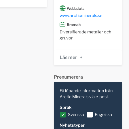
Webbplats
www.arcticminerals.se
Bransch
Diversifierade metaller och
gruvor
Läs mer
Prenumerera
Få löpande information från
Arctic Minerals via e-post.
Språk
Svenska
Engelska
Nyhetstyper