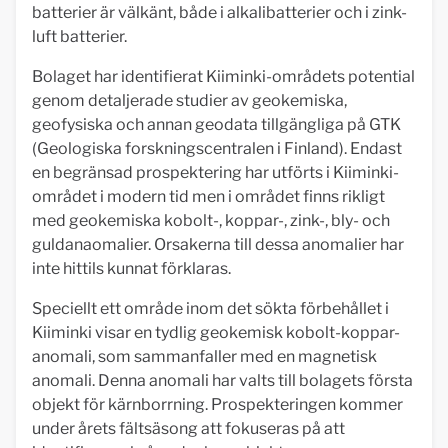
batterier är välkänt, både i alkalibatterier och i zink-
luft batterier.
Bolaget har identifierat Kiiminki-områdets potential
genom detaljerade studier av geokemiska,
geofysiska och annan geodata tillgängliga på GTK
(Geologiska forskningscentralen i Finland). Endast
en begränsad prospektering har utförts i Kiiminki-
området i modern tid men i området finns rikligt
med geokemiska kobolt-, koppar-, zink-, bly- och
guldanaomalier. Orsakerna till dessa anomalier har
inte hittils kunnat förklaras.
Speciellt ett område inom det sökta förbehållet i
Kiiminki visar en tydlig geokemisk kobolt-koppar-
anomali, som sammanfaller med en magnetisk
anomali. Denna anomali har valts till bolagets första
objekt för kärnborrning. Prospekteringen kommer
under årets fältsäsong att fokuseras på att