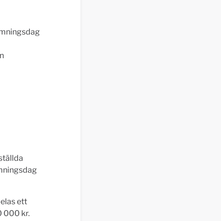
tämningsdag
en
ställda
ämningsdag
elas ett
0 000 kr.