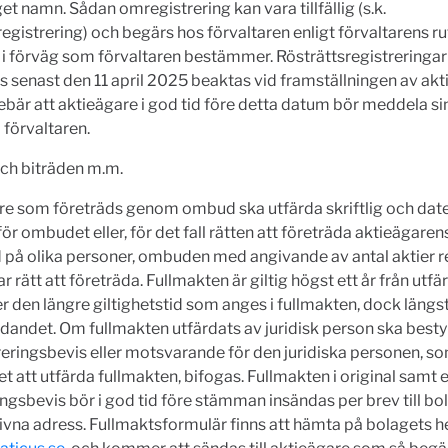
get namn. Sådan omregistrering kan vara tillfällig (s.k.
registrering) och begärs hos förvaltaren enligt förvaltarens rut
 i förväg som förvaltaren bestämmer. Rösträttsregistreringa
ts senast den 11 april 2025 beaktas vid framställningen av ak
nebär att aktieägare i god tid före detta datum bör meddela s
l förvaltaren.
h biträden m.m.
re som företräds genom ombud ska utfärda skriftlig och dat
för ombudet eller, för det fall rätten att företräda aktieägarens
 på olika personer, ombuden med angivande av antal aktier r
 rätt att företräda. Fullmakten är giltig högst ett år från utfä
er den längre giltighetstid som anges i fullmakten, dock längs
rdandet. Om fullmakten utfärdats av juridisk person ska besty
reringsbevis eller motsvarande för den juridiska personen, so
t att utfärda fullmakten, bifogas. Fullmakten i original samt 
ingsbevis bör i god tid före stämman insändas per brev till bo
vna adress. Fullmaktsformulär finns att hämta på bolagets 