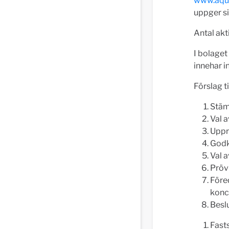
www.aqua
uppger si
Antal akt
I bolaget
innehar i
Förslag t
Stä
Val 
Uppr
Godk
Val a
Pröv
Före
konc
Besl
Fast