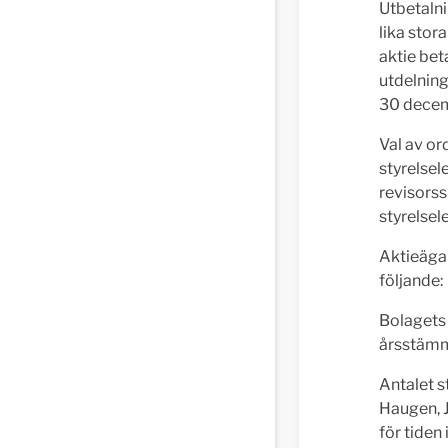
Utbetalni
lika stor
aktie bet
utdelning
30 dece
Val av or
styrelsel
revisorss
styrelsel
Aktieägar
följande:
Bolagets 
årsstämm
Antalet s
Haugen, J
för tiden