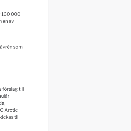
av 160 000
h en av
 Hävrén som
.
förslag till
mulär
da,
/O Arctic
ckas till