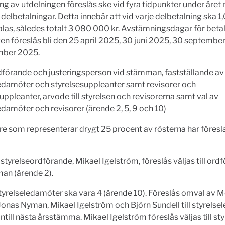
ng av utdelningen föreslås ske vid fyra tidpunkter under året
a delbetalningar. Detta innebär att vid varje delbetalning ska 1,
alas, således totalt 3 080 000 kr. Avstämningsdagar för beta
en föreslås bli den 25 april 2025, 30 juni 2025, 30 septemb
mber 2025.
dförande och justeringsperson vid stämman, fastställande av
edamöter och styrelsesuppleanter samt revisorer och
uppleanter, arvode till styrelsen och revisorerna samt val av
edamöter och revisorer (ärende 2, 5, 9 och 10)
e som representerar drygt 25 procent av rösterna har föresl
styrelseordförande, Mikael Igelström, föreslås väljas till ord
an (ärende 2).
tyrelseledamöter ska vara 4 (ärende 10). Föreslås omval av 
onas Nyman, Mikael Igelström och Björn Sundell till styrels
 intill nästa årsstämma. Mikael Igelström föreslås väljas till st