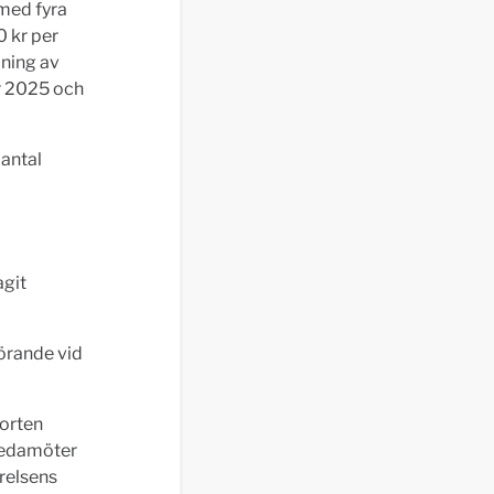
 med fyra
0 kr per
lning av
er 2025 och
 antal
agit
förande vid
Morten
eledamöter
yrelsens