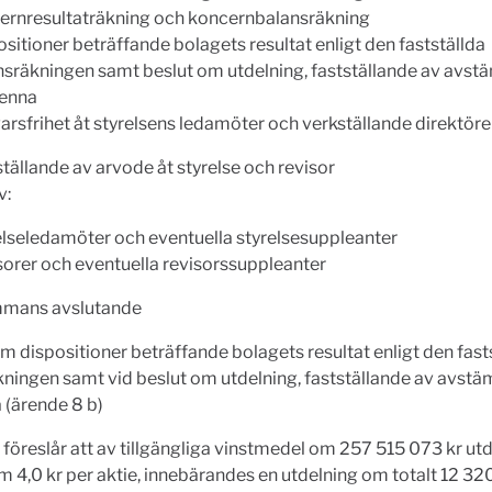
ernresultaträkning och koncernbalansräkning
sitioner beträffande bolagets resultat enligt den fastställda
nsräkningen samt beslut om utdelning, fastställande av avs
denna
arsfrihet åt styrelsens ledamöter och verkställande direktör
tällande av arvode åt styrelse och revisor
v:
elseledamöter och eventuella styrelsesuppleanter
sorer och eventuella revisorssuppleanter
mans avslutande
m dispositioner beträffande bolagets resultat enligt den fast
kningen samt vid beslut om utdelning, fastställande av avst
 (ärende 8 b)
 föreslår att av tillgängliga vinstmedel om 257 515 073 kr utd
 4,0 kr per aktie, innebärandes en utdelning om totalt 12 32