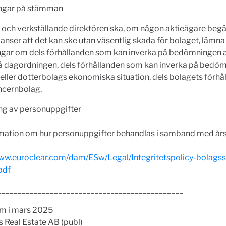
ngar på stämman
 och verkställande direktören ska, om någon aktieägare begä
 anser att det kan ske utan väsentlig skada för bolaget, lämna
ngar om dels förhållanden som kan inverka på bedömningen a
å dagordningen, dels förhållanden som kan inverka på bedö
eller dotterbolags ekonomiska situation, dels bolagets förhåll
ncernbolag.
ng av personuppgifter
rmation om hur personuppgifter behandlas i samband med å
www.euroclear.com/dam/ESw/Legal/Integritetspolicy-bolag
pdf
______________________________________________
m i mars 2025
 Real Estate AB (publ)