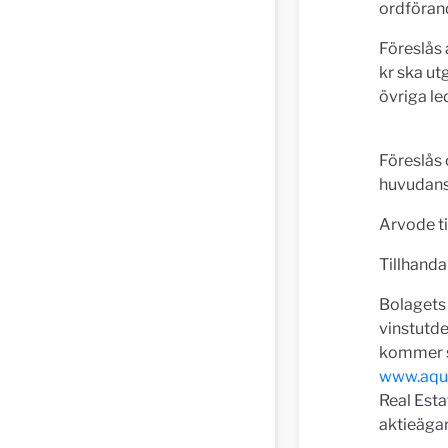
ordförand
Föreslås 
kr ska ut
övriga le
Föreslås
huvudansv
Arvode ti
Tillhanda
Bolagets 
vinstutde
kommer se
www.aqua
Real Esta
aktieäga