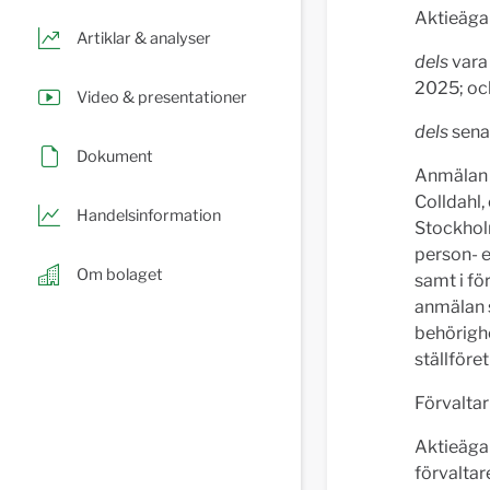
Aktieägar
Artiklar & analyser
dels
vara 
2025; oc
Video & presentationer
dels
sena
Dokument
Anmälan k
Colldahl,
Handelsinformation
Stockholm
person- 
Om bolaget
samt i fö
anmälan s
behörighe
ställför
Förvaltar
Aktieägar
förvaltare