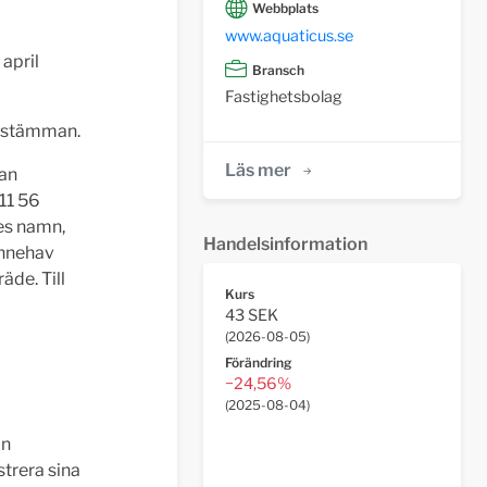
Webbplats
www.aquaticus.se
april
Bransch
Fastighetsbolag
å stämman.
Läs mer
fan
11 56
es namn,
Handelsinformation
innehav
äde. Till
Kurs
43 SEK
(
2026-08-05
)
Förändring
−24,56%
(
2025-08-04
)
an
strera sina