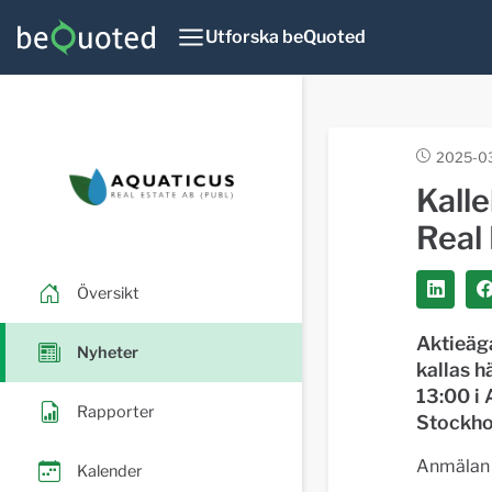
Utforska beQuoted
2025-03
Kalle
Real 
Översikt
Aktieäga
Nyheter
kallas 
13:00 i 
Rapporter
Stockho
Anmälan
Kalender