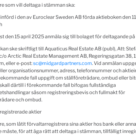
e som vill deltaga i stämman ska:
införd i den av Euroclear Sweden AB förda aktieboken den 11 
h
st den 15 april 2025 anmäla sig till bolaget för deltagande p
an ske skriftligt till Aquaticus Real Estate AB (publ), Att: Ste
 c/o Arctic Real Estate Management AB, Regeringsgatan 38, 1
, eller e-post:
sc@midgardpartners.com
. Vid anmälan uppg
eller organisationsnummer, adress, telefonnummer och aktie
rekommande fall uppgift om ställföreträdare, ombud eller bitr
kall därtill i förekommande fall bifogas fullständiga
tshandlingar såsom registreringsbevis och fullmakt för
eträdare och ombud.
registrerade aktier
e, som låtit förvaltarregistrera sina aktier hos bank eller ann
 måste, för att äga rätt att deltaga i stämman, tillfälligt inregi