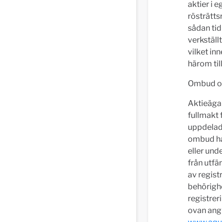
aktier i e
rösträtts
sådan tid
verkställ
vilket in
härom til
Ombud oc
Aktieäga
fullmakt 
uppdelad
ombud har
eller und
från utfä
av regist
behörighe
registrer
ovan angi