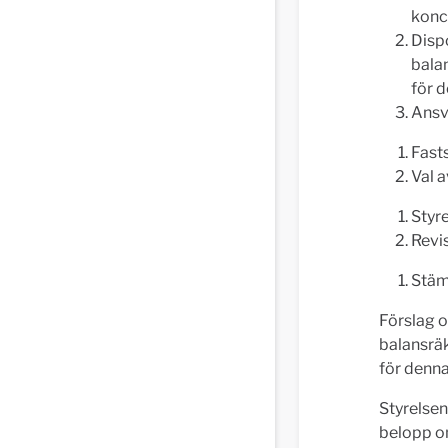
konc
Dispo
bala
för 
Ansv
Fasts
Val a
Styr
Revi
Stäm
Förslag o
balansrä
för denna
Styrelsen
belopp om