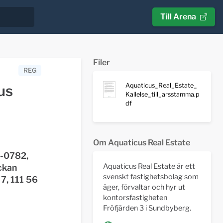
Till Arena
Filer
REG
Aquaticus_Real_Estate_
us
Kallelse_till_arsstamma.p
df
Om Aquaticus Real Estate
0-0782,
Aquaticus Real Estate är ett
ckan
svenskt fastighetsbolag som
 7, 111 56
äger, förvaltar och hyr ut
kontorsfastigheten
Fröfjärden 3 i Sundbyberg.