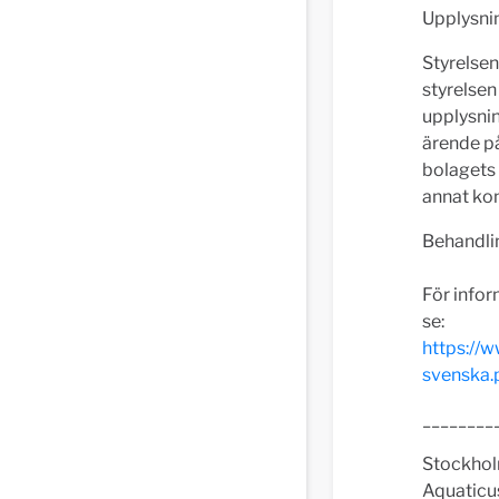
Upplysni
Styrelsen
styrelsen
upplysni
ärende p
bolagets 
annat ko
Behandli
För info
se:
https://
svenska.
________
Stockhol
Aquaticus