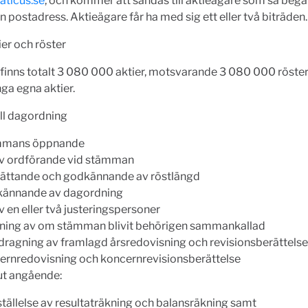
ticus.se
, och kommer att sändas till aktieägare som så beg
n postadress. Aktieägare får ha med sig ett eller två biträden.
ier och röster
 finns totalt 3 080 000 aktier, motsvarande 3 080 000 röster
nga egna aktier.
ill dagordning
mmans öppnande
av ordförande vid stämman
ättande och godkännande av röstlängd
ännande av dagordning
v en eller två justeringspersoner
ning av om stämman blivit behörigen sammankallad
dragning av framlagd årsredovisning och revisionsberättels
ernredovisning och koncernrevisionsberättelse
ut angående:
ställelse av resultaträkning och balansräkning samt