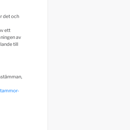
r det och
v ett
mningen av
ande till
rsstämman,
sstammor-