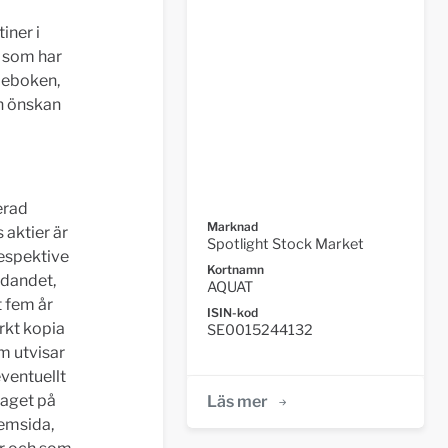
iner i
r som har
tieboken,
in önskan
erad
Marknad
 aktier är
Spotlight Stock Market
espektive
Kortnamn
rdandet,
AQUAT
t fem år
ISIN-kod
rkt kopia
SE0015244132
m utvisar
eventuellt
laget på
Läs mer
hemsida,