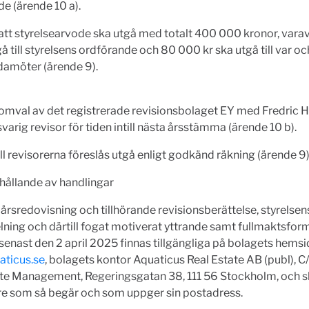
e (ärende 10 a).
att styrelsearvode ska utgå med totalt 400 000 kronor, var
gå till styrelsens ordförande och 80 000 kr ska utgå till var oc
damöter (ärende 9).
 omval av det registrerade revisionsbolaget EY med Fredric
arig revisor för tiden intill nästa årsstämma (ärende 10 b).
ll revisorerna föreslås utgå enligt godkänd räkning (ärende 9)
hållande av handlingar
årsredovisning och tillhörande revisionsberättelse, styrelsens 
lning och därtill fogat motiverat yttrande samt fullmaktsfor
nast den 2 april 2025 finnas tillgängliga på bolagets hemsi
ticus.se
, bolagets kontor Aquaticus Real Estate AB (publ), C
te Management, Regeringsgatan 38, 111 56 Stockholm, och ski
re som så begär och som uppger sin postadress.