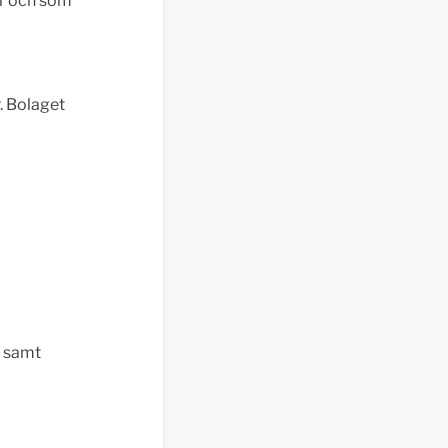
är och som
. Bolaget
e samt