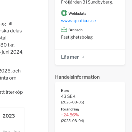
Fröfjärden 3 i Sundbyberg.
Webbplats
www.aquaticus.se
g till
Bransch
e ska delas
Fastighetsbolag
otal
80 tkr.
 juni 2024,
Läs mer
 2026, och
Handelsinformation
ränta om
Kurs
ett återköp
43 SEK
(
2026-08-05
)
Förändring
−24,56%
2023
(
2025-08-04
)