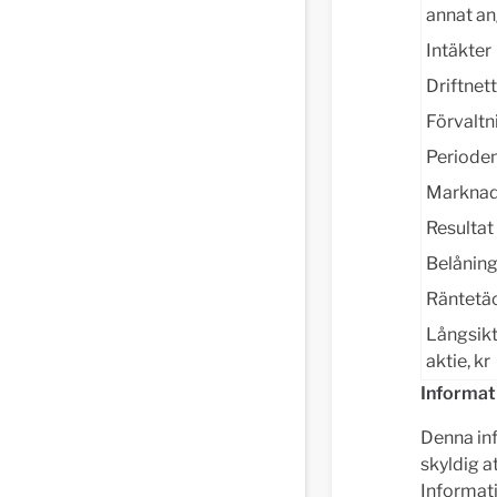
annat a
Intäkter
Driftnet
Förvaltn
Perioden
Marknad
Resultat 
Belånin
Räntetä
Långsikt
aktie, kr
Informa
Denna inf
skyldig a
Informati