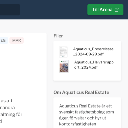
Till Arena
Filer
REG
MAR
Aquaticus_Pressrelease
_2024-09-29.pdf
Aquaticus_Halvarsrapp
ort_2024.pdf
Om Aquaticus Real Estate
as att
Aquaticus Real Estate är ett
er andra
svenskt fastighetsbolag som
altning för
äger, förvaltar och hyr ut
ed
kontorsfastigheten