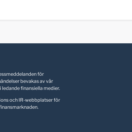
pressmeddelanden för
shändelser bevakas av vår
 ledande finansiella medier.
ions och IR-webbplatser för
d finansmarknaden.