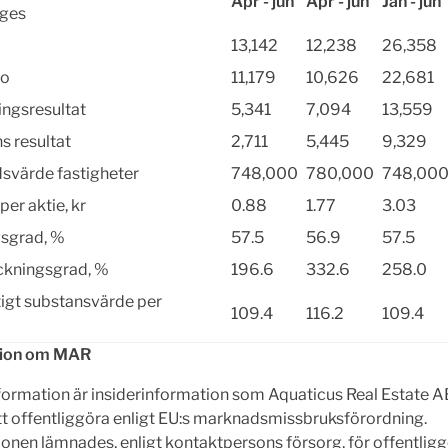
Apr - jun
Apr - jun
Jan - jun
nges
13,142
12,238
26,358
to
11,179
10,626
22,681
ingsresultat
5,341
7,094
13,559
s resultat
2,711
5,445
9,329
svärde fastigheter
748,000
780,000
748,00
per aktie, kr
0.88
1.77
3.03
gsgrad, %
57.5
56.9
57.5
ckningsgrad, %
196.6
332.6
258.0
igt substansvärde per
109.4
116.2
109.4
tion om MAR
ormation är insiderinformation som Aquaticus Real Estate AB
tt offentliggöra enligt EU:s marknadsmissbruksförordning.
onen lämnades, enligt kontaktpersons försorg, för offentlig