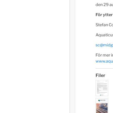
den 29 a
För ytter
Stefan Co
Aquaticus
sc@midg
För mer i
www.aqua
Filer