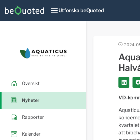
Utforska beQuoted
2024-08
Aquat
Halv
Översikt
VD-komme
Nyheter
Aquaticus
Rapporter
koncernen
kvartalet
att bibeh
Kalender