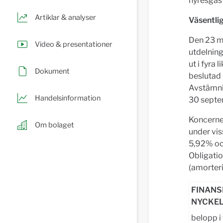
hyresgäst
Artiklar & analyser
Väsentli
Den 23 ma
Video & presentationer
utdelning
ut i fyra 
Dokument
beslutad 
Avstämnin
Handelsinformation
30 septe
Koncernen
Om bolaget
under vis
5,92% och
Obligatio
(amorteri
FINANS
NYCKEL
belopp i