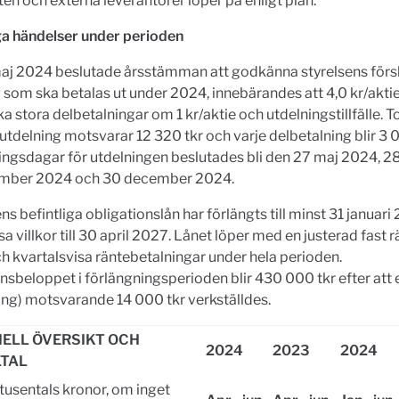
en och externa leverantörer löper på enligt plan.
ga händelser under perioden
j 2024 beslutade årsstämman att godkänna styrelsens försla
 som ska betalas ut under 2024, innebärandes att 4,0 kr/akti
lika stora delbetalningar om 1 kr/aktie och utdelningstillfälle. T
utdelning motsvarar 12 320 tkr och varje delbetalning blir 3 0
gsdagar för utdelningen beslutades bli den 27 maj 2024, 28
mber 2024 och 30 december 2024.
s befintliga obligationslån har förlängts till minst 31 januari
sa villkor till 30 april 2027. Lånet löper med en justerad fast 
 kvartalsvisa räntebetalningar under hela perioden.
nsbeloppet i förlängningsperioden blir 430 000 tkr efter att 
ng) motsvarande 14 000 tkr verkställdes.
IELL ÖVERSIKT OCH
2024
2023
2024
TAL
 tusentals kronor, om inget