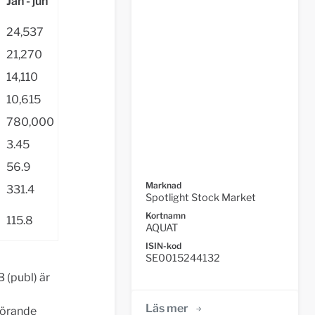
Jan - jun
24,537
21,270
14,110
10,615
0
780,000
3.45
56.9
Marknad
331.4
Spotlight Stock Market
Kortnamn
115.8
AQUAT
ISIN-kod
SE0015244132
 (publ) är
Läs mer
görande