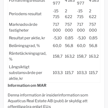
Förvaltningsresultat
4 163
4 163
977
977
-15
2
-15
2
Periodens resultat
715
622
715
622
Marknadsvärde
717
757
717
757
fastigheter
000
000
000
000
Resultat per aktie, kr
-5,10
0,85
-5,10
0,85
Belåningsgrad, %
60,0
56,8
60,0
56,8
Räntetäckningsgrad,
158,7
163,2
158,7
163,2
%
Långsiktigt
substansvärde per
103,3
115,7
103,3
115,7
aktie, kr
Information om MAR
Denna information är insiderinformation som
Aquaticus Real Estate AB (publ) är skyldig att
offentliggöra enligt EU:s