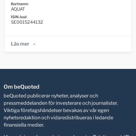
Kortnamn
AQUAT
ISIN-kod
SE0015244132
Läs mer
Om beQuoted
beQuoted publicerar nyheter, analyser och
pressmeddelanden för investerare och journalister.
Viktiga företagshändelser bevakas av vår egen
nyhetsredaktion och vidaredistribueras i ledande
finansiella medier.