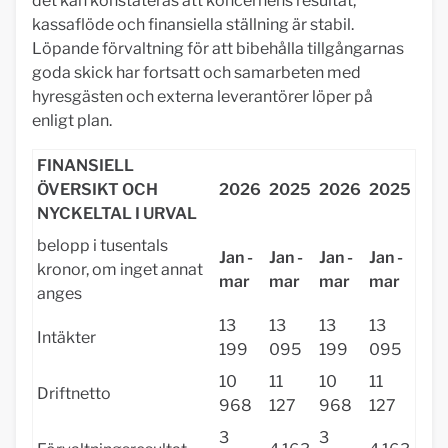
det kan konstateras att koncernens resultat,
kassaflöde och finansiella ställning är stabil.
Löpande förvaltning för att bibehålla tillgångarnas
goda skick har fortsatt och samarbeten med
hyresgästen och externa leverantörer löper på
enligt plan.
FINANSIELL
ÖVERSIKT OCH
2026
2025
2026
2025
NYCKELTAL I URVAL
belopp i tusentals
Jan -
Jan -
Jan -
Jan -
kronor, om inget annat
mar
mar
mar
mar
anges
13
13
13
13
Intäkter
199
095
199
095
10
11
10
11
Driftnetto
968
127
968
127
3
3