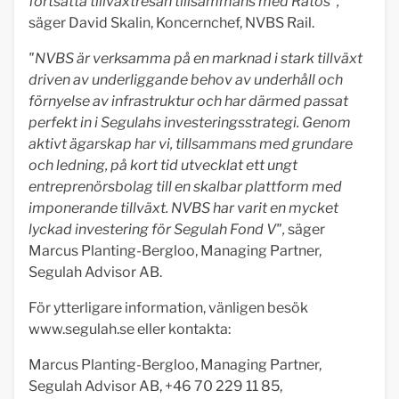
fortsätta tillväxtresan tillsammans med Ratos"
,
säger David Skalin, Koncernchef, NVBS Rail.
"NVBS är verksamma på en marknad i stark tillväxt
driven av underliggande behov av underhåll och
förnyelse av infrastruktur och har därmed passat
perfekt in i Segulahs investeringsstrategi. Genom
aktivt ägarskap har vi, tillsammans med grundare
och ledning, på kort tid utvecklat ett ungt
entreprenörsbolag till en skalbar plattform med
imponerande tillväxt. NVBS har varit en mycket
lyckad investering för Segulah Fond V",
säger
Marcus Planting-Bergloo, Managing Partner,
Segulah Advisor AB.
För ytterligare information, vänligen besök
www.segulah.se eller kontakta:
Marcus Planting-Bergloo, Managing Partner,
Segulah Advisor AB, +46 70 229 11 85,