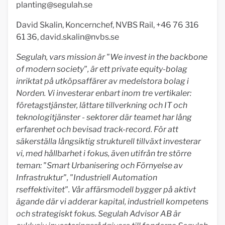
planting@segulah.se
David Skalin, Koncernchef, NVBS Rail, +46 76 316
61 36,
david.skalin@nvbs.se
Segulah, vars mission är "We invest in the backbone
of modern society", är ett private equity-bolag
inriktat på utköpsaffärer av medelstora bolag i
Norden. Vi investerar enbart inom tre vertikaler:
företagstjänster, lättare tillverkning och IT och
teknologitjänster - sektorer där teamet har lång
erfarenhet och bevisad track-record. För att
säkerställa långsiktig strukturell tillväxt investerar
vi, med hållbarhet i fokus, även utifrån tre större
teman: "Smart Urbanisering och Förnyelse av
Infrastruktur", "Industriell Automation
rseffektivitet". Vår affärsmodell bygger på aktivt
ägande där vi adderar kapital, industriell kompetens
och strategiskt fokus. Segulah Advisor AB är