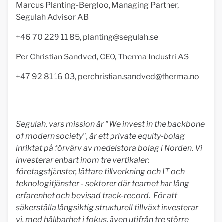
Marcus Planting-Bergloo, Managing Partner,
Segulah Advisor AB
+46 70 229 11 85,
planting@segulah.se
Per Christian Sandved, CEO, Therma Industri AS
+47 92 81 16 03,
perchristian.sandved@therma.no
Segulah, vars mission är "We invest in the backbone
of modern society", är ett private equity-bolag
inriktat på förvärv av medelstora bolag i Norden. Vi
investerar enbart inom tre vertikaler:
företagstjänster, lättare tillverkning och IT och
teknologitjänster - sektorer där teamet har lång
erfarenhet och bevisad track-record. För att
säkerställa långsiktig strukturell tillväxt investerar
vi, med hållbarhet i fokus, även utifrån tre större