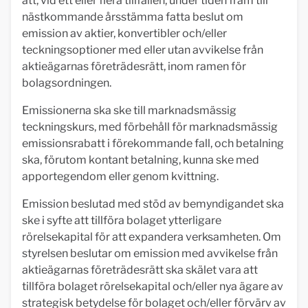
att, vid ett eller flera tillfällen, under tiden fram till
nästkommande årsstämma fatta beslut om
emission av aktier, konvertibler och/eller
teckningsoptioner
med eller utan avvikelse från
aktieägarnas företrädesrätt, inom ramen för
bolagsordningen.
Emissionerna ska ske till marknadsmässig
teckningskurs, med förbehåll för marknadsmässig
emissionsrabatt i förekommande fall, och betalning
ska,
förutom kontant betalning, kunna ske med
apportegendom eller genom kvittning.
Emission beslutad med stöd av bemyndigandet ska
ske i syfte att tillföra bolaget ytterligare
rörelsekapital för att expandera verksamheten. Om
styrelsen beslutar om emission med avvikelse från
aktieägarnas företrädesrätt ska skälet vara att
tillföra bolaget rörelsekapital och/eller nya ägare av
strategisk betydelse för bolaget och/eller förvärv av