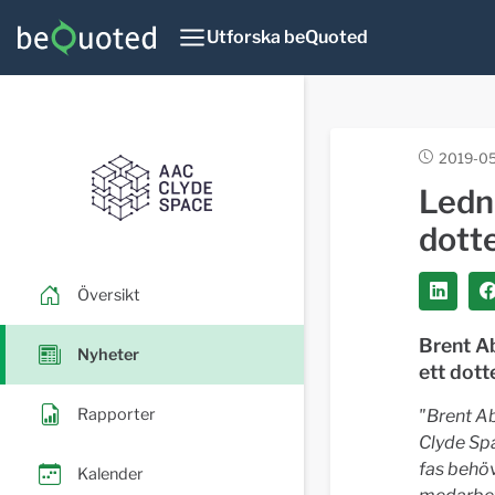
Utforska beQuoted
2019-0
Ledn
dott
Översikt
Brent A
Nyheter
ett dott
Rapporter
"Brent Ab
Clyde Spa
fas behö
Kalender