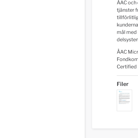
ÅAC och 
tjänster 
tillförlit
kundernas
mål med e
delsystem
ÅAC Micro
Fondkomm
Certified
Filer