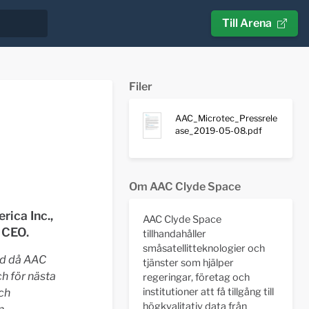
Till Arena
Filer
AAC_Microtec_Pressrele
ase_2019-05-08.pdf
Om AAC Clyde Space
ica Inc.,
AAC Clyde Space
f CEO.
tillhandahåller
småsatellitteknologier och
id då AAC
tjänster som hjälper
h för nästa
regeringar, företag och
institutioner att få tillgång till
ch
högkvalitativ data från