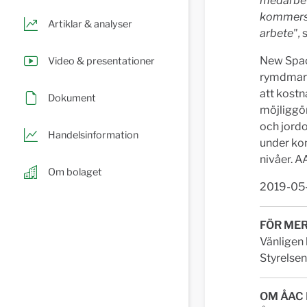
medarbeta
kommersie
Artiklar & analyser
arbete",
s
New Spac
Video & presentationer
rymdmark
att kostn
Dokument
möjliggör
och jordo
Handelsinformation
under kom
nivåer. A
Om bolaget
2019-05
FÖR MER
Vänligen
Styrelsen
OM ÅAC