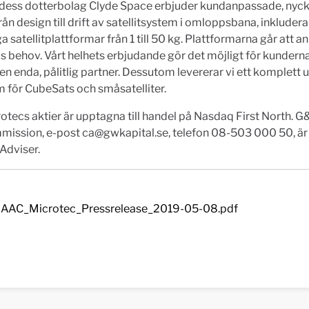
dess dotterbolag Clyde Space erbjuder kundanpassade, nyck
från design till drift av satellitsystem i omloppsbana, inkluder
liga satellitplattformar från 1 till 50 kg. Plattformarna går att 
 behov. Vårt helhets erbjudande gör det möjligt för kunderna 
n enda, pålitlig partner. Dessutom levererar vi ett komplett 
 för CubeSats och småsatelliter.
tecs aktier är upptagna till handel på Nasdaq First North. 
ission, e-post
ca@gwkapital.se
, telefon 08-503 000 50, är
 Adviser.
AAC_Microtec_Pressrelease_2019-05-08.pdf