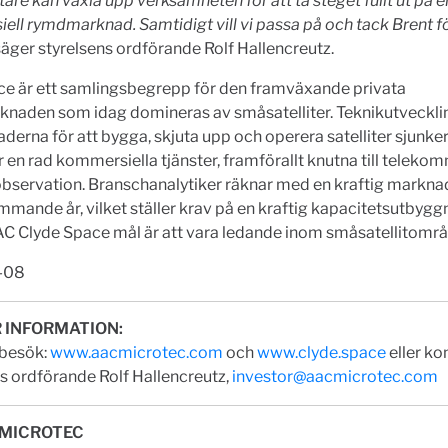
re kan växla upp verksamheten för att ta steget fullt ut på e
ll rymdmarknad. Samtidigt vill vi passa på och tack Brent f
äger styrelsens ordförande Rolf Hallencreutz.
e är ett samlingsbegrepp för den framväxande privata
naden som idag domineras av småsatelliter. Teknikutveckli
aderna för att bygga, skjuta upp och operera satelliter sjunker,
 en rad kommersiella tjänster, framförallt knutna till teleko
bservation. Branschanalytiker räknar med en kraftig marknad
mande år, vilket ställer krav på en kraftig kapacitetsutbygg
AC Clyde Space mål är att vara ledande inom småsatellitområ
-08
 INFORMATION:
 besök:
www.aacmicrotec.com
och
www.clyde.space
eller ko
s ordförande Rolf Hallencreutz,
investor@aacmicrotec.com
 MICROTEC