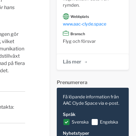
n
rymden.
ör hans
Webbplats
www.aac-clyde.space
ngen gör
Bransch
Flyg och försvar
 vilket
mmunikation
stillväxt
Läs mer
nad på flera
det.
Prenumerera
Få löpande information från
AAC Clyde Space via e-post.
ntakta:
Språk
Svenska
Engelska
Nyhetstyper