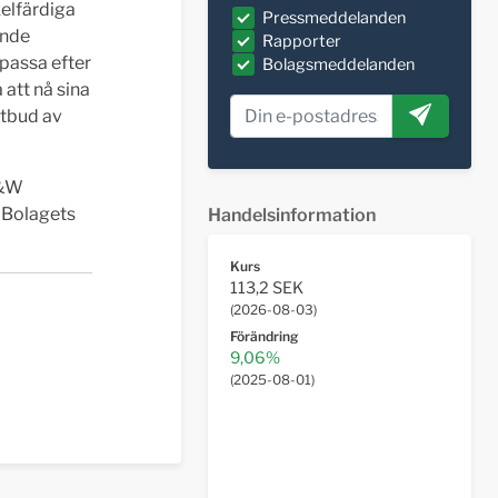
elfärdiga
Pressmeddelanden
ande
Rapporter
anpassa efter
Bolagsmeddelanden
att nå sina
utbud av
G&W
 Bolagets
Handelsinformation
Kurs
113,2 SEK
(
2026-08-03
)
Förändring
9,06%
(
2025-08-01
)