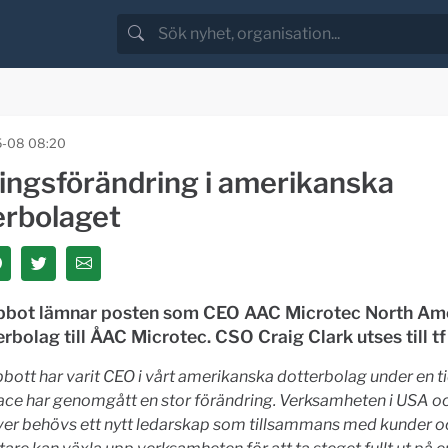
5-08 08:20
ingsförändring i amerikanska
erbolaget
bbot lämnar posten som CEO AAC Microtec North Amer
erbolag till ÅAC Microtec. CSO Craig Clark utses till t
bott har varit CEO i vårt amerikanska dotterbolag under en t
ce har genomgått en stor förändring. Verksamheten i USA oc
ver behövs ett nytt ledarskap som tillsammans med kunder o