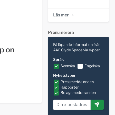
Läs mer
Prenumerera
Få löpande information från
up on
AAC Clyde Space via e-post.
Språk
Svenska
Engelska
Nyhetstyper
Pressmeddelanden
Rapporter
Bolagsmeddelanden