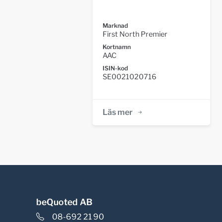
Marknad
First North Premier
Kortnamn
AAC
ISIN-kod
SE0021020716
Läs mer
beQuoted AB
08-692 21 90