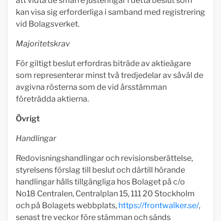
att vidta de smärre justeringar i detta beslut som
kan visa sig erforderliga i samband med registrering
vid Bolagsverket.
Majoritetskrav
För giltigt beslut erfordras biträde av aktieägare
som representerar minst två tredjedelar av såväl de
avgivna rösterna som de vid årsstämman
företrädda aktierna.
Övrigt
Handlingar
Redovisningshandlingar och revisionsberättelse,
styrelsens förslag till beslut och därtill hörande
handlingar hålls tillgängliga hos Bolaget på c/o
No18 Centralen, Centralplan 15, 111 20 Stockholm
och på Bolagets webbplats,
https://frontwalker.se/
,
senast tre veckor före stämman och sänds