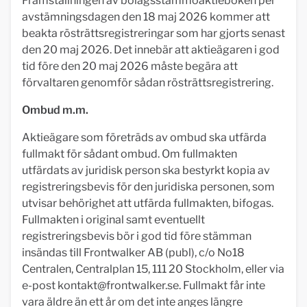
Framställningen av bolagsstämmoaktieboken per
avstämningsdagen den 18 maj 2026 kommer att
beakta rösträttsregistreringar som har gjorts senast
den 20 maj 2026. Det innebär att aktieägaren i god
tid före den 20 maj 2026 måste begära att
förvaltaren genomför sådan rösträttsregistrering.
Ombud m.m.
Aktieägare som företräds av ombud ska utfärda
fullmakt för sådant ombud. Om fullmakten
utfärdats av juridisk person ska bestyrkt kopia av
registreringsbevis för den juridiska personen, som
utvisar behörighet att utfärda fullmakten, bifogas.
Fullmakten i original samt eventuellt
registreringsbevis bör i god tid före stämman
insändas till Frontwalker AB (publ), c/o No18
Centralen, Centralplan 15, 111 20 Stockholm, eller via
e-post
kontakt@frontwalker.se
. Fullmakt får inte
vara äldre än ett år om det inte anges längre