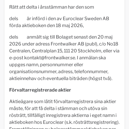
Rätt att delta i årsstämman har den som
dels är införd i den av Euroclear Sweden AB
förda aktieboken den 18 maj 2026,
dels anmält sig till Bolaget senast den 20 maj
2026 under adress Frontwalker AB (publ), c/o No18
Centralen, Centralplan 15, 111 20 Stockholm, eller via
e-post
kontakt@frontwalker.se
. I anmälan ska
uppges namn, personnummer eller
organisationsnummer, adress, telefonnummer,
aktieinnehav och eventuella biträden (högst två).
Förvaltarregistrerade aktier
Aktieägare som låtit förvaltarregistrera sina aktier
måste, för att få delta i stämman och utöva sin
rösträtt, tillfälligt inregistrera aktierna i eget namn i
aktieboken hos Euroclear (s.k. rösträttsregistrering).