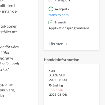
ext
och transport.
liteten i
Webbplats
- innan de
transiro.com
Bransch
triktioner
Applikationsprogramvara
ställer att
Läs mer
en för våra
tt öka
idrar vi
Handelsinformation
ör alla - och
yrka
,"
Kurs
0,028 SEK
(
2026-08-06
)
typer av
Förändring
skrivare,
−33,33%
(
2025-08-06
)
ska