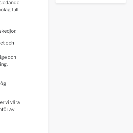
dsledande
olag full
skedjor.
tet och
rige och
ing.
hög
er vi våra
ntör av