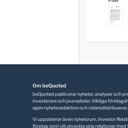
Filer
Om beQuoted
beQuoted publicerar nyheter, analyser och 
investerare och journalister. Viktiga företag
egen nyhetsredaktion och vidaredistribueras i
Vi uppdaterar även nyhetsrum, Investor Relat
företag som vill utveckla sina relationer me