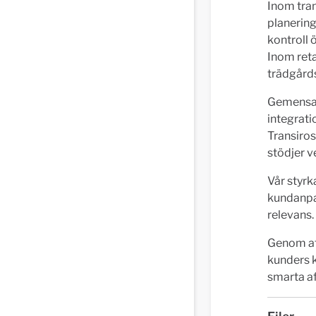
Inom tra
planering
kontroll 
Inom reta
trädgård
Gemensamt
integrati
Transiros
stödjer v
Vår styrk
kundanpas
relevans.
Genom att
kunders k
smarta a