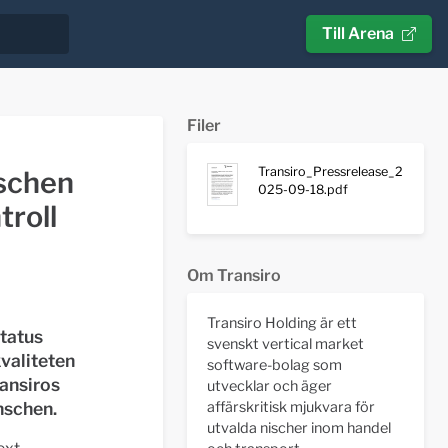
Till Arena
Filer
Transiro_Pressrelease_2
nschen
025-09-18.pdf
troll
Om Transiro
Transiro Holding är ett
status
svenskt vertical market
valiteten
software-bolag som
ransiros
utvecklar och äger
nschen
.
affärskritisk mjukvara för
utvalda nischer inom handel