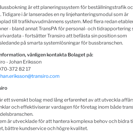
Bussbokning är ett planeringssystem för beställningstrafik o
ik. Tidigare i år lanserades en ny linjehanteringsmodul som är
plad till trafikhuvudmännens system. Med flera redan etabl
oner - bland annat TransPA för personal- och tidrapporterin
krivardata - fortsätter Transiro att befästa sin position som
ledande på smarta systemlösningar för bussbranschen.
nformation, vänligen kontakta Bolaget på:
ro - Johan Eriksson
 070-372 82 17
ohan.eriksson@transiro.com
iro
är ett svenskt bolag med lång erfarenhet av att utveckla affä
klar och effektiviserar vardagen för företag inom både tran
ndelsbranschen.
em är utvecklade för att hantera komplexa behov och bidra ti
, bättre kundservice och högre kvalitet.