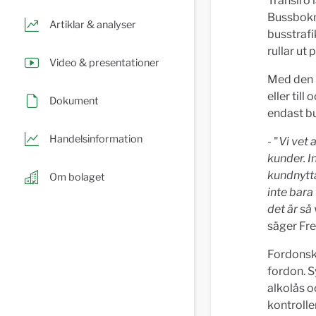
Transiro 
Bussbokni
Artiklar & analyser
busstrafi
rullar ut
Video & presentationer
Med den n
eller til
Dokument
endast bus
Handelsinformation
-
"
Vi vet 
kunder. I
kundnytta
Om bolaget
inte bara 
det är så
säger Fre
Fordonsko
fordon. S
alkolås 
kontrolle