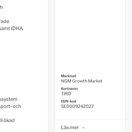
ch
erade
g samt IDHA
Marknad
NGM Growth Market
Kortnamn
TIRO
rssystem
ISIN-kod
sport- och
SE0009242027
ll ökad
Läs mer