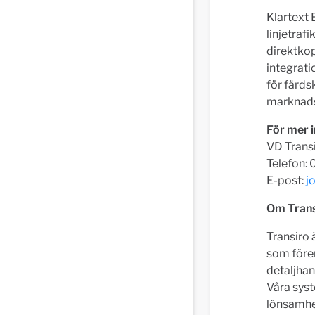
Klartext 
linjetraf
direktkop
integrati
för färds
marknads
För mer i
VD Transi
Telefon:
E-post:
j
Om Trans
Transiro 
som fören
detaljha
Våra syst
lönsamhet