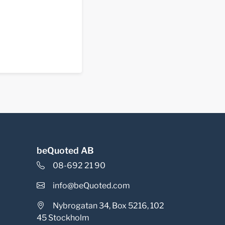
beQuoted AB
08-692 21 90
info@beQuoted.com
Nybrogatan 34, Box 5216, 102
45 Stockholm