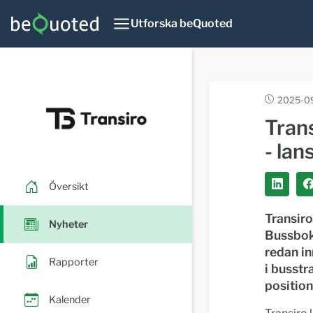
Utforska beQuoted
2025-09
Tran
- lan
Översikt
Transiro
Nyheter
Bussbokn
redan in
Rapporter
i busstr
positio
Kalender