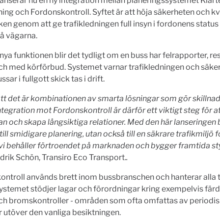
lanserar nu en ny integration mellan planeringssystemet Klart
ng och Fordonskontroll. Syftet är att höja säkerheten och kva
ken genom att ge trafikledningen full insyn i fordonens status 
 på vägarna.
ya funktionen blir det tydligt om en buss har felrapporter, res
l och med körförbud. Systemet varnar trafikledningen och säker
sar i fullgott skick tas i drift.
att det är kombinationen av smarta lösningar som gör skillnad
ntegration mot Fordonskontroll är därför ett viktigt steg för a
n och skapa långsiktiga relationer. Med den här lanseringen b
till smidigare planering, utan också till en säkrare trafikmiljö f
 vi behåller förtroendet på marknaden och bygger framtida st
drik Schön, Transiro Eco Transport.
.
ntroll används brett inom bussbranschen och hanterar alla 
ystemet stödjer lagar och förordningar kring exempelvis färd
och bromskontroller - områden som ofta omfattas av periodi
r utöver den vanliga besiktningen.