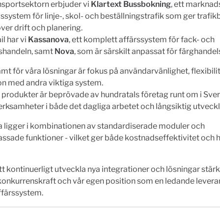
nsportsektorn erbjuder vi
Klartext Bussbokning
, ett markna
ssystem för linje-, skol- och beställningstrafik som ger trafikb
över drift och planering.
il har vi
Kassanova
, ett komplett affärssystem för fack- och
shandeln, samt
Nova
, som är särskilt anpassat för färghandel
 för våra lösningar är fokus på användarvänlighet, flexibili
on med andra viktiga system.
 produkter är beprövade av hundratals företag runt om i Sve
erksamheter i både det dagliga arbetet och långsiktig utveckl
a ligger i kombinationen av standardiserade moduler och
sade funktioner - vilket ger både kostnadseffektivitet och 
 kontinuerligt utveckla nya integrationer och lösningar stärk
onkurrenskraft och vår egen position som en ledande levera
ffärssystem.