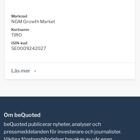
Marknad
NGM Growth Market
Kortnamn
TIRO
ISIN-kod
SE0009242027
Läs mer
Om beQuoted
beQuoted publicerar nyheter, analyser och
pressmeddelanden för investerare och journalister.
Viktiga företagshändelser bevakas av vår egen