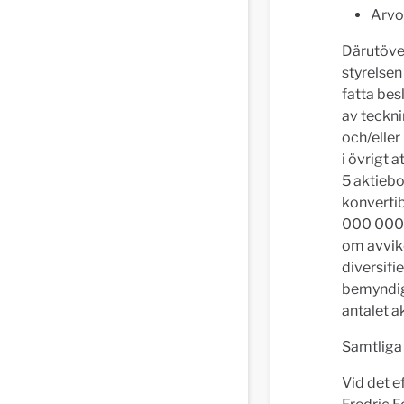
Arvod
Därutöve
styrelsen 
fatta bes
av teckni
och/eller
i övrigt 
5 aktiebo
konverti
000 000 
om avvike
diversifi
bemyndiga
antalet a
Samtliga 
Vid det e