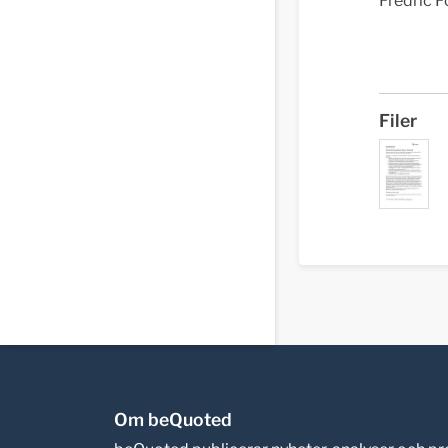
Fredric F
Filer
Om beQuoted