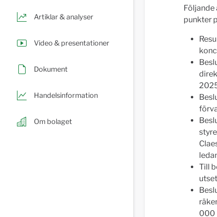
Följande 
Artiklar & analyser
punkter 
Resu
Video & presentationer
konc
Besl
Dokument
dire
2025
Handelsinformation
Beslu
förv
Beslu
Om bolaget
styre
Claes
leda
Till
utse
Beslu
räke
000 