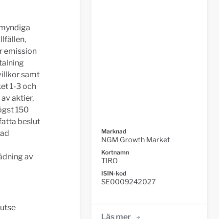
bemyndiga
lfällen,
er emission
talning
illkor samt
ket 1-3 och
av aktier,
ögst 150
atta beslut
Marknad
kad
NGM Growth Market
Kortnamn
pädning av
TIRO
ISIN-kod
SE0009242027
 utse
Läs mer