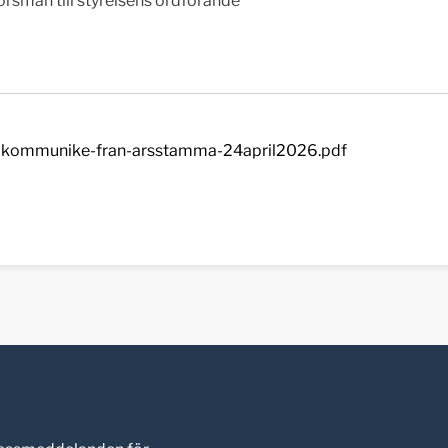
orsman till styrelsens ordförande
kommunike-fran-arsstamma-24april2026.pdf