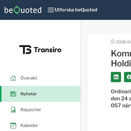
Utforska beQuoted
2026-04
Komm
Hold
Översikt
Ordinari
Nyheter
den 24 a
057 när
Rapporter
Kalender