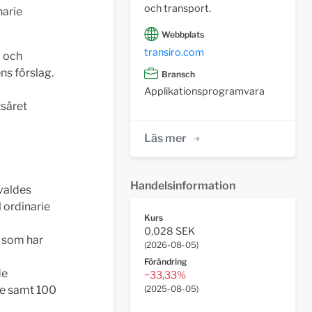
och transport.
narie
Webbplats
transiro.com
g och
ns förslag.
Bransch
Applikationsprogramvara
tsåret
Läs mer
Handelsinformation
mvaldes
 ordinarie
Kurs
0,028 SEK
B som har
(
2026-08-05
)
Förändring
de
−33,33%
de samt 100
(
2025-08-05
)