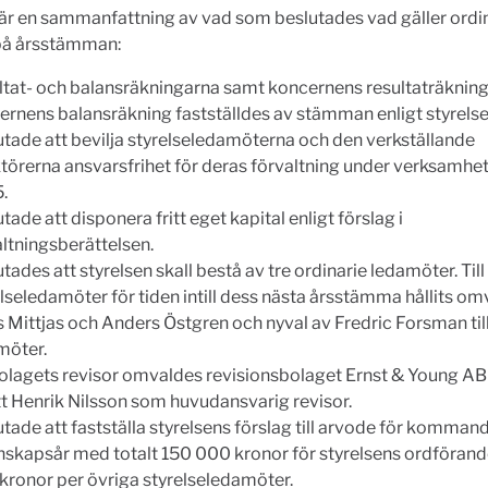
är en sammanfattning av vad som beslutades vad gäller ordi
på årsstämman:
ltat- och balansräkningarna samt koncernens resultaträknin
ernens balansräkning fastställdes av stämman enligt styrelse
utade att bevilja styrelseledamöterna och den verkställande
ktörerna ansvarsfrihet för deras förvaltning under verksamhe
.
tade att disponera fritt eget kapital enligt förslag i
altningsberättelsen.
tades att styrelsen skall bestå av tre ordinarie ledamöter. Till
lseledamöter för tiden intill dess nästa årsstämma hållits o
 Mittjas och Anders Östgren och nyval av Fredric Forsman till
möter.
 bolagets revisor omvaldes revisionsbolaget Ernst & Young A
tt Henrik Nilsson som huvudansvarig revisor.
tade att fastställa styrelsens förslag till arvode för komman
nskapsår med totalt 150 000 kronor för styrelsens ordföran
kronor per övriga styrelseledamöter.