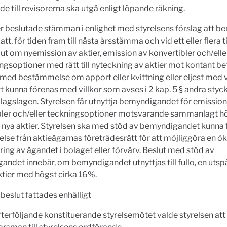
e till revisorerna ska utgå enligt löpande räkning.
r beslutade stämman i enlighet med styrelsens förslag att 
att, för tiden fram till nästa årsstämma och vid ett eller flera til
lut om nyemission av aktier, emission av konvertibler och/ell
ngsoptioner med rätt till nyteckning av aktier mot kontant be
 med bestämmelse om apport eller kvittning eller eljest med v
att kunna förenas med villkor som avses i 2 kap. 5 § andra styc
lagslagen. Styrelsen får utnyttja bemyndigandet för emission 
bler och/eller teckningsoptioner motsvarande sammanlagt h
nya aktier. Styrelsen ska med stöd av bemyndigandet kunna f
lse från aktieägarnas företrädesrätt för att möjliggöra en ö
ering av ägandet i bolaget eller förvärv. Beslut med stöd av
ndet innebär, om bemyndigandet utnyttjas till fullo, en uts
ktier med högst cirka 16%.
beslut fattades enhälligt
fterföljande konstituerande styrelsemötet valde styrelsen att