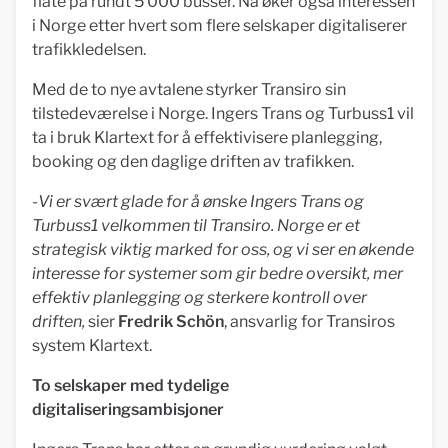
flåte på rundt 5 000 busser. Nå øker også interessen
i Norge etter hvert som flere selskaper digitaliserer
trafikkledelsen.
Med de to nye avtalene styrker Transiro sin
tilstedeværelse i Norge. Ingers Trans og Turbuss1 vil
ta i bruk Klartext for å effektivisere planlegging,
booking og den daglige driften av trafikken.
-
Vi er svært glade for å ønske Ingers Trans og
Turbuss1 velkommen til Transiro. Norge er et
strategisk viktig marked for oss, og vi ser en økende
interesse for systemer som gir bedre oversikt, mer
effektiv planlegging og sterkere kontroll over
driften,
sier
Fredrik Schön
, ansvarlig for Transiros
system Klartext.
To selskaper med tydelige
digitaliseringsambisjoner