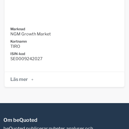
Marknad
NGM Growth Market
Kortnamn
TIRO
ISIN-kod
SE0009242027
Läs mer
Om beQuoted
beQuoted publicerar nyheter, analyser och