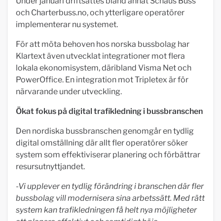
Under januari driftsattes bland annat Schaus Buss
och Charterbuss.no, och ytterligare operatörer
implementerar nu systemet.
För att möta behoven hos norska bussbolag har
Klartext även utvecklat integrationer mot flera
lokala ekonomisystem, däribland Visma Net och
PowerOffice. En integration mot Tripletex är för
närvarande under utveckling.
Ökat fokus på digital trafikledning i bussbranschen
Den nordiska bussbranschen genomgår en tydlig
digital omställning där allt fler operatörer söker
system som effektiviserar planering och förbättrar
resursutnyttjandet.
-Vi upplever en tydlig förändring i branschen där fler
bussbolag vill modernisera sina arbetssätt. Med rätt
system kan trafikledningen få helt nya möjligheter