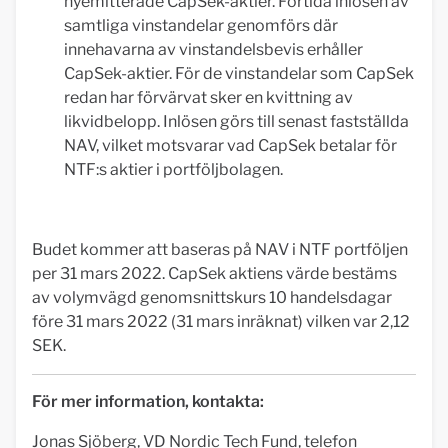
nyemitterade CapSek-aktier. Förtida inlösen av
samtliga vinstandelar genomförs där
innehavarna av vinstandelsbevis erhåller
CapSek-aktier. För de vinstandelar som CapSek
redan har förvärvat sker en kvittning av
likvidbelopp. Inlösen görs till senast fastställda
NAV, vilket motsvarar vad CapSek betalar för
NTF:s aktier i portföljbolagen.
Budet kommer att baseras på NAV i NTF portföljen
per 31 mars 2022. CapSek aktiens värde bestäms
av volymvägd genomsnittskurs 10 handelsdagar
före 31 mars 2022 (31 mars inräknat) vilken var 2,12
SEK.
För mer information, kontakta:
Jonas Sjöberg, VD Nordic Tech Fund, telefon