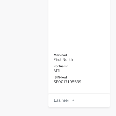
Marknad
First North
Kortnamn
MTI
ISIN-kod
SE0017105539
Läs mer