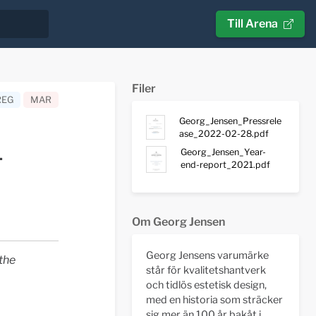
Till Arena
Filer
REG
MAR
Georg_Jensen_Pressrele
ase_2022-02-28.pdf
1
Georg_Jensen_Year-
end-report_2021.pdf
Om Georg Jensen
Georg Jensens varumärke
the
står för kvalitetshantverk
och tidlös estetisk design,
med en historia som sträcker
sig mer än 100 år bakåt i