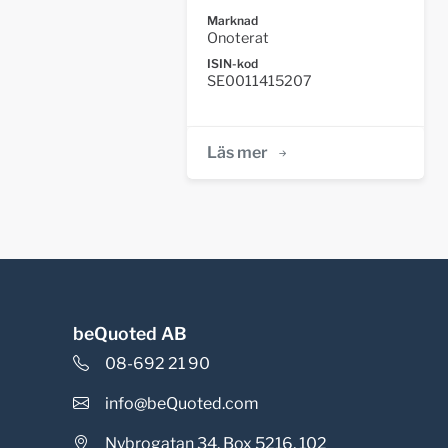
Marknad
Onoterat
ISIN-kod
SE0011415207
Läs mer
beQuoted AB
08-692 21 90
info@beQuoted.com
Nybrogatan 34, Box 5216, 102