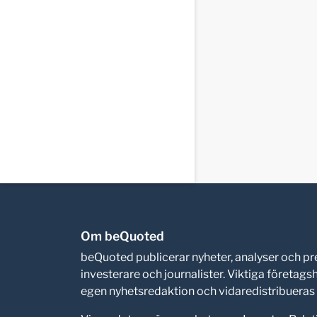
Om beQuoted
beQuoted publicerar nyheter, analyser och 
investerare och journalister. Viktiga företag
egen nyhetsredaktion och vidaredistribueras i