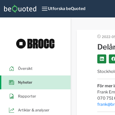
Utforska beQuoted
2022-05
Delå
Översikt
Stockhol
Nyheter
För mer 
Frank Em
Rapporter
070 751 
frank@br
Artiklar & analyser