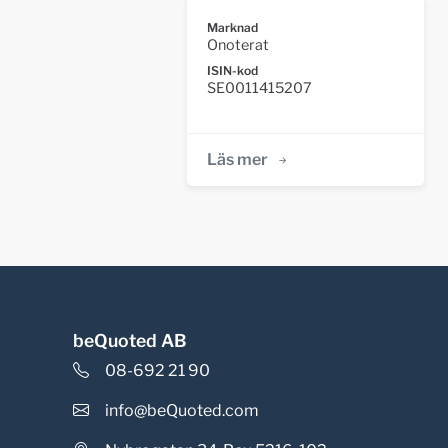
Marknad
Onoterat
ISIN-kod
SE0011415207
Läs mer
beQuoted AB
08-692 21 90
info@beQuoted.com