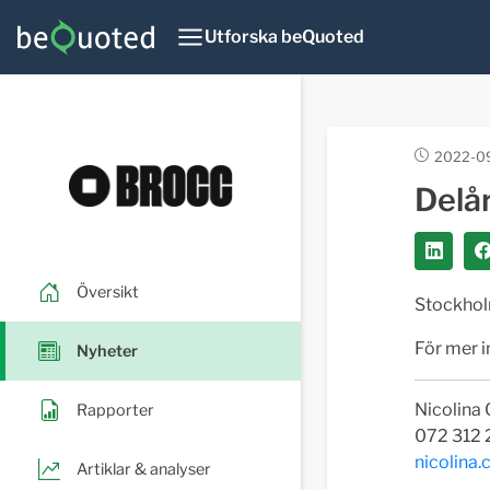
Utforska beQuoted
2022-09
Delå
Översikt
Stockhol
För mer 
Nyheter
Nicolina
Rapporter
072 312 
nicolina
Artiklar & analyser