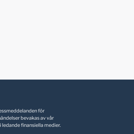
pressmeddelanden för
shändelser bevakas av vår
 ledande finansiella medier.