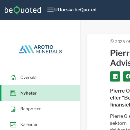
Utforska beQuoted
2025-08
Pierr
Advi
Översikt
Pierre O
Nyheter
eller "
finansie
Rapporter
Pierre Ol
sektorn i
Kalender