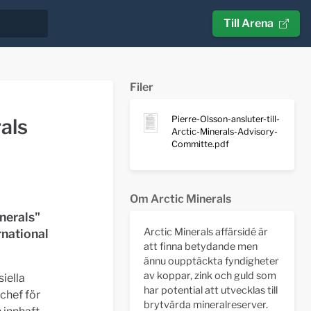
Till Arena
Filer
Pierre-Olsson-ansluter-till-
rals
Arctic-Minerals-Advisory-
Committe.pdf
Om Arctic Minerals
inerals"
Arctic Minerals affärsidé är
rnational
att finna betydande men
ännu oupptäckta fyndigheter
av koppar, zink och guld som
siella
har potential att utvecklas till
 chef för
brytvärda mineralreserver.