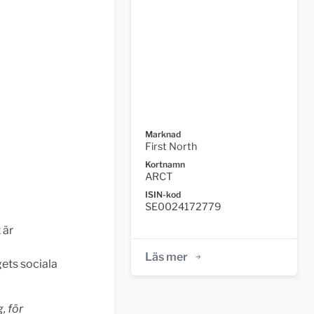
Marknad
First North
Kortnamn
ARCT
ISIN-kod
SE0024172779
 är
Läs mer
ets sociala
, för