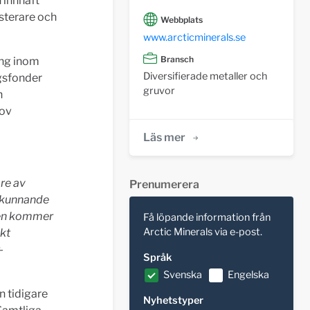
 innhaft
esterare och
Webbplats
www.arcticminerals.se
Bransch
ing inom
Diversifierade metaller och
ngsfonder
gruvor
h
hov
Läs mer
are av
Prenumerera
rskunnande
sen kommer
Få löpande information från
Arctic Minerals via e-post.
skt
-
Språk
Svenska
Engelska
n tidigare
Nyhetstyper