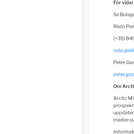
För vida
Se Bolag
Risto Piet
(+35) 84
risto.pie
Peter Ge
peter.ge
Om Arcti
Arctic Mi
prospekte
uppdatera
medier 
Informat