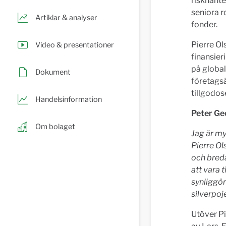
riskhante
seniora r
Artiklar & analyser
fonder.
Pierre Ol
Video & presentationer
finansier
på global
Dokument
företagsä
tillgodose
Handelsinformation
Peter Ge
Om bolaget
Jag är my
Pierre Ol
och bred
att vara t
synliggör
silverpoj
Utöver Pi