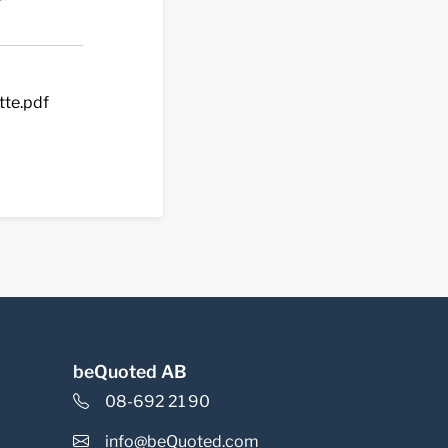
tte.pdf
beQuoted AB
08-692 21 90
info@beQuoted.com