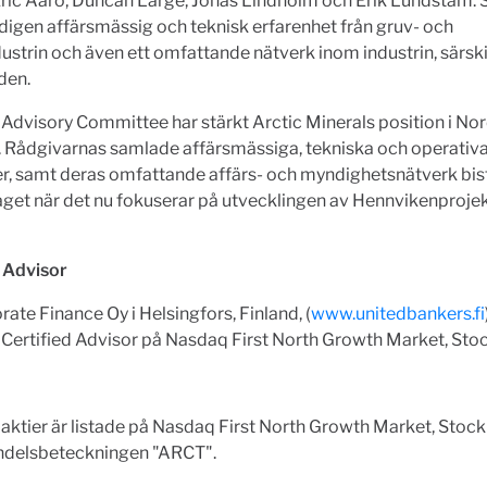
Eric Aaro, Duncan Large, Jonas Lindholm och Erik Lundstam. 
digen affärsmässig och teknisk erfarenhet från gruv- och
ustrin och även ett omfattande nätverk inom industrin, särski
den.
Advisory Committee har stärkt Arctic Minerals position i No
. Rådgivarnas samlade affärsmässiga, tekniska och operativ
, samt deras omfattande affärs- och myndighetsnätverk bist
get när det nu fokuserar på utvecklingen av Hennvikenprojek
d Advisor
ate Finance Oy i Helsingfors, Finland, (
www.unitedbankers.fi
 Certified Advisor på Nasdaq First North Growth Market, Sto
aktier är listade på Nasdaq First North Growth Market, Stoc
ndelsbeteckningen "ARCT".