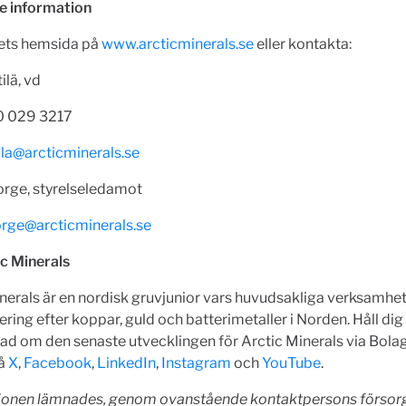
re information
ets hemsida på
www.arcticminerals.se
eller kontakta:
ilä, vd
0 029 3217
tila@arcticminerals.se
orge, styrelseledamot
orge@arcticminerals.se
c Minerals
nerals är en nordisk gruvjunior vars huvudsakliga verksamhet
ring efter koppar, guld och batterimetaller i Norden.
Håll dig
d om den senaste utvecklingen för Arctic Minerals via Bolag
på
X
,
Facebook
,
LinkedIn
,
Instagram
och
YouTube
.
ionen lämnades, genom ovanstående kontaktpersons försorg