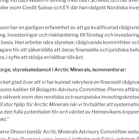
ring vid UBS Wealth Planning med bas i Schweiz och har även
oller inom Credit Suisse och EY där han rådgett Nordiska inv
sson har en gedigen erfarenhet av att ge kvalificerad rådgivn
ing, investeringar och riskhantering till företag och investeri
 basis. Han arbetar nära styrelser, rådgivande kommittéer oc
gare för att säkerställa att deras finansiella och juridiska be
s, i syfte att stödja en hållbar tillväxt.
orge,
styrelseledamot
i Arctic Minerals, kommenterar:
cket glad över att vi har kunnat rekrytera en finansiell rådgiv
ssons kaliber till Bolagets Advisory Committee. Pierres affä
a nätverk inom den nordiska och europeiska investingskret
ill stor hjälp för Arctic Minerals när vi fortsätter att systemati
a den fulla potentialen för och värdet av Hennevikens kopper
ekt."
erre Olsson består Arctic Minerals Advisory Committee seda