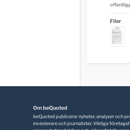
offentlig
Filer
Om beQuoted
beQuoted publicerar nyheter, analyser och 
investerare och journalister. Viktiga företag