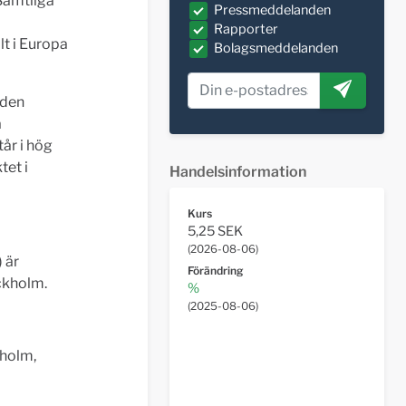
Samtliga
Pressmeddelanden
Rapporter
lt i Europa
Bolagsmeddelanden
rden
a
år i hög
tet i
Handelsinformation
Kurs
5,25 SEK
(
2026-08-06
)
) är
Förändring
ckholm.
%
(
2025-08-06
)
kholm,