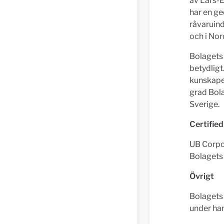
av Lars-
har en ge
råvaruind
och i Nor
Bolagets 
betydligt
kunskaper
grad Bola
Sverige.
Certifie
UB Corpor
Bolagets
Övrigt
Bolagets 
under ha