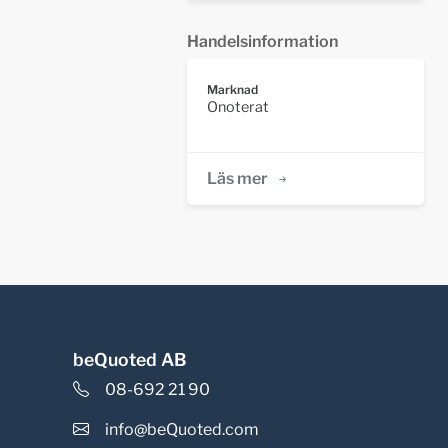
Handelsinformation
Marknad
Onoterat
Läs mer
beQuoted AB
08-692 21 90
info@beQuoted.com