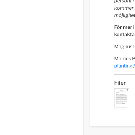
personal.
kommer at
möjlighet
För mer 
kontakta
Magnus L
Marcus P
planting
Filer