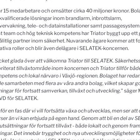
ar 15 medarbetare och omsätter cirka 40 miljoner kronor. Bol
kvalificerade lösningar inom brandlarm, inbrottslarm,
ervakning, tele- och datainstallationer samt passagesystem
 team och hög teknisk kompetens har Triator byggt upp ett 
litlig partner inom säkerhet. Nuvarande ägare kommer att for
ativa roller och blir även delägare i SELATEK-koncernen.
cket glada över att välkomna Triator till SELATEK. Säkerhet
ioriterat tillväxtområde inom koncernen och Triator tillför båd
etens och lokal närvaro i Växjö-regionen. Bolaget har reda
e samarbeten med flera av våra andra bolag, vilket skapar 
ningar för fortsatt samverkan, tillväxt och utveckling.
" säger
 VD för SELATEK.
nför en fas där vi vill fortsätta växa och utvecklas, men ser att
ser än vi kan erbjuda på egen hand. Genom att bli en del av 
örutsättningar för fortsatt tillväxt - både lokalt och genom fra
ingar. Det innebär trygghet och nya utvecklingsmöjligheter fö