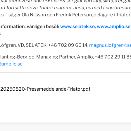
 Vår återinvestering i SELATEK speglar vårt långsiktiga enga
t fortsätta driva Triator i samma anda, nu med ännu bredar
er.
" säger Ola Nilsson och Fredrik Peterson, delägare i Triator.
information, vänligen
besök
www.selatek.se
,
www.amplio.se
:
öfgren, VD, SELATEK, +46 702 09 66 14,
magnus.lofgren@se
lanting-Bergloo, Managing Partner, Amplio, +46 702 29 11 8
@amplio.se
20250820-Pressmeddelande-Triator.pdf