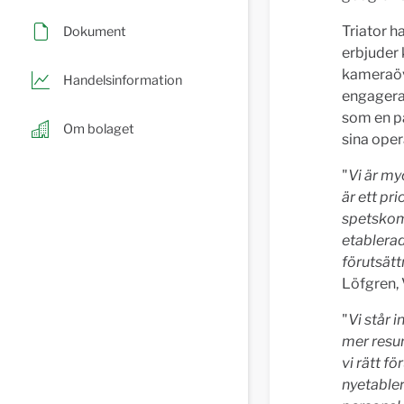
Triator h
Dokument
erbjuder 
kameraöv
Handelsinformation
engagerat
som en på
Om bolaget
sina oper
"
Vi är my
är ett pr
spetskomp
etablerad
förutsätt
Löfgren,
"
Vi står i
mer resur
vi rätt f
nyetabler