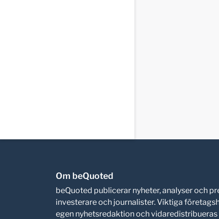
Om beQuoted
beQuoted publicerar nyheter, analyser och 
investerare och journalister. Viktiga företag
egen nyhetsredaktion och vidaredistribueras i