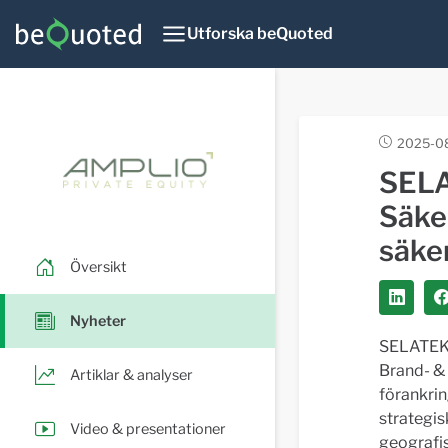
Utforska beQuoted
2025-0
SELA
Säke
säker
Översikt
Nyheter
SELATEK 
Brand- & 
Artiklar & analyser
förankrin
strategi
Video & presentationer
geografis