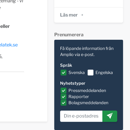
gemang - vi
e
Läs mer
eller
Prenumerera
latek.se
Få löpande information från
Amplio via e-post.
5,
Språk
Svenska
Engelska
Nyhetstyper
Pressmeddelanden
Rapporter
Bolagsmeddelanden