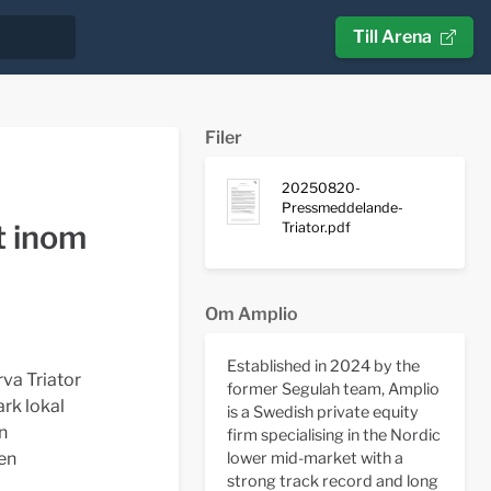
Till Arena
Filer
20250820-
Pressmeddelande-
t inom
Triator.pdf
Om Amplio
Established in 2024 by the
va Triator
former Segulah team, Amplio
rk lokal
is a Swedish private equity
n
firm specialising in the Nordic
en
lower mid-market with a
strong track record and long