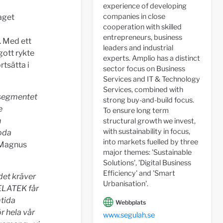
experience of developing
companies in close
aget
cooperation with skilled
entrepreneurs, business
. Med ett
leaders and industrial
gott rykte
experts. Amplio has a distinct
tsätta i
sector focus on Business
Services and IT & Technology
Services, combined with
ssegmentet
strong buy-and-build focus.
e
To ensure long term
n
structural growth we invest,
with sustainability in focus,
goda
into markets fuelled by three
 Magnus
major themes: 'Sustainable
Solutions', 'Digital Business
Efficiency' and 'Smart
 det kräver
Urbanisation'.
SELATEK får
mtida
Webbplats
r hela vår
www.segulah.se