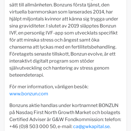
sätt till allmänheten. Bonzuns första tjänst, den
virtuella barnmorskan som lanserades 2014, har
hjälpt miljontals kvinnor att känna sig trygga under
sina graviditeter. I slutet av 2019 släpptes Bonzun
IVF, en personlig IVF-app som utvecklats specifikt
för att minska stress och ångest samt öka
chanserna att lyckas med en fertilitetsbehandling.
Företagets senaste tillskott, Bonzun evolve, är ett
interaktivt digitalt program som stöder
självutveckling och hantering av stress genom
beteendeterapi.
För mer information, vänligen besök:
www.bonzun.com
Bonzuns aktie handlas under kortnamnet BONZUN
på Nasdaq First North Growth Market och bolagets
Certified Adviser är G&W Fondkommission: telefon:
+46 (0)8 503 000 50, e-mail:
ca@gwkapital.se
.