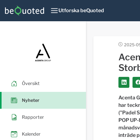
Utforska beQuoted
2025-0
Acent
Stor
Översikt
Acenta G
Nyheter
har teckn
("Padel S
Rapporter
POP UP-b
månadsvi
Kalender
inträde p