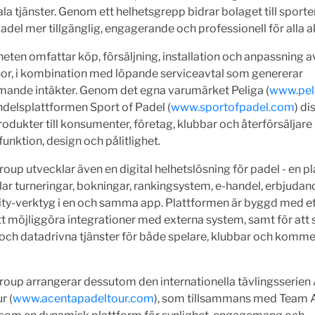
ala tjänster. Genom ett helhetsgrepp bidrar bolaget till sporten
adel mer tillgänglig, engagerande och professionell för alla a
ten omfattar köp, försäljning, installation och anpassning a
or, i kombination med löpande serviceavtal som genererar
ande intäkter. Genom det egna varumärket Peliga (
www.pel
delsplattformen Sport of Padel (
www.sportofpadel.com
) di
odukter till konsumenter, företag, klubbar och återförsäljare
funktion, design och pålitlighet.
oup utvecklar även en digital helhetslösning för padel - en p
r turneringar, bokningar, rankingsystem, e-handel, erbjuda
y-verktyg i en och samma app. Plattformen är byggd med e
tt möjliggöra integrationer med externa system, samt för att
och datadrivna tjänster för både spelare, klubbar och komme
oup arrangerar dessutom den internationella tävlingsserien
r (
www.acentapadeltour.com
), som tillsammans med Team 