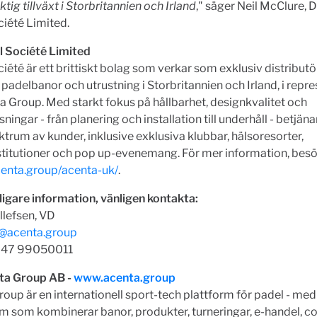
ktig tillväxt i Storbritannien och Irland
," säger Neil McClure, D
iété Limited.
 Société Limited
iété är ett brittiskt bolag som verkar som exklusiv distributö
adelbanor och utrustning i Storbritannien och Irland, i repr
a Group. Med starkt fokus på hållbarhet, designkvalitet och
ningar - från planering och installation till underhåll - betjäna
ktrum av kunder, inklusive exklusiva klubbar, hälsoresorter,
stitutioner och pop up-evenemang. För mer information, bes
centa.group/acenta-uk/
.
ligare information, vänligen kontakta:
llefsen, VD
r@acenta.group
 +47 99050011
a Group AB -
www.acenta.group
oup är en internationell sport-tech plattform för padel - med
m som kombinerar banor, produkter, turneringar, e-handel, 