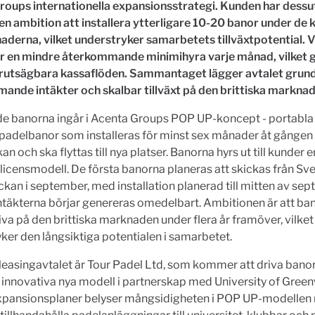
roups internationella expansionsstrategi. Kunden har dess
 en ambition att installera ytterligare 10-20 banor under d
derna, vilket understryker samarbetets tillväxtpotential. 
r en mindre återkommande minimihyra varje månad, vilket 
rutsägbara kassaflöden. Sammantaget lägger avtalet grund
ande intäkter och skalbar tillväxt på den brittiska marknad
de banorna ingår i Acenta Groups POP UP-koncept - portabla
ga padelbanor som installeras för minst sex månader åt gången
an och ska flyttas till nya platser. Banorna hyrs ut till kunder e
licensmodell. De första banorna planeras att skickas från Sv
ckan i september, med installation planerad till mitten av se
täkterna börjar genereras omedelbart. Ambitionen är att ba
tiva på den brittiska marknaden under flera år framöver, vilket
ker den långsiktiga potentialen i samarbetet.
leasingavtalet är Tour Padel Ltd, som kommer att driva ban
n innovativa nya modell i partnerskap med University of Green
xpansionsplaner belyser mångsidigheten i POP UP-modellen 