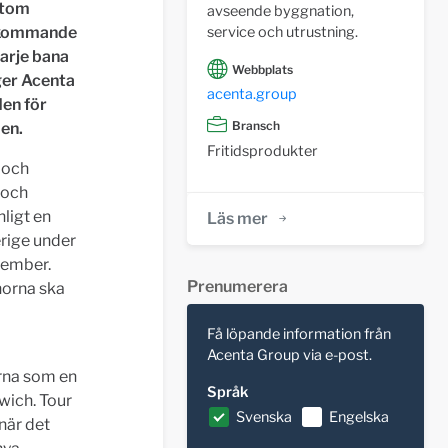
utom
avseende byggnation,
service och utrustning.
e kommande
Varje bana
Webbplats
ger Acenta
acenta.group
en för
Bransch
en.
Fritidsprodukter
 och
 och
nligt en
Läs mer
erige under
ptember.
Prenumerera
norna ska
Få löpande information från
Acenta Group via e-post.
orna som en
Språk
wich. Tour
Svenska
Engelska
när det