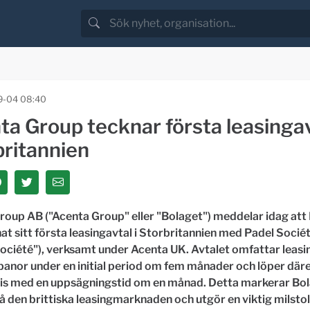
9-04 08:40
a Group tecknar första leasingav
britannien
roup AB ("Acenta Group" eller "Bolaget") meddelar idag att
at sitt första leasingavtal i Storbritannien med Padel Socié
ociété"), verksamt under Acenta UK. Avtalet omfattar leasin
anor under en initial period om fem månader och löper däre
s med en uppsägningstid om en månad. Detta markerar Bo
å den brittiska leasingmarknaden och utgör en viktig milstol