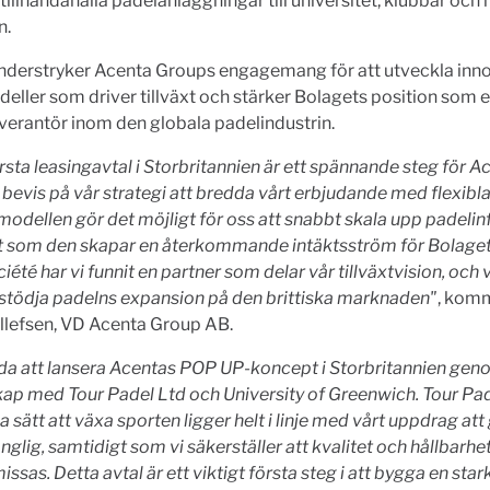
t tillhandahålla padelanläggningar till universitet, klubbar och 
n.
understryker Acenta Groups engagemang för att utveckla inn
eller som driver tillväxt och stärker Bolagets position som 
verantör inom den globala padelindustrin.
rsta leasingavtal i Storbritannien är ett spännande steg för A
t bevis på vår strategi att bredda vårt erbjudande med flexibla
dellen gör det möjligt för oss att snabbt skala upp padelinf
t som den skapar en återkommande intäktsström för Bolage
iété har vi funnit en partner som delar vår tillväxtvision, och 
 stödja padelns expansion på den brittiska marknaden"
, kom
llefsen, VD Acenta Group AB.
ada att lansera Acentas POP UP-koncept i Storbritannien gen
ap med Tour Padel Ltd och University of Greenwich. Tour Pa
a sätt att växa sporten ligger helt i linje med vårt uppdrag at
änglig, samtidigt som vi säkerställer att kvalitet och hållbarhet
sas. Detta avtal är ett viktigt första steg i att bygga en star