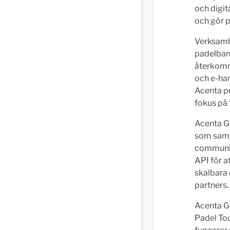
och digit
och gör p
Verksamhe
padelban
återkomm
och e-han
Acenta pr
fokus på 
Acenta Gr
som samla
communit
API för a
skalbara 
partners.
Acenta Gr
Padel Tou