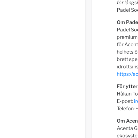
för långsi
Padel Soc
Om Padel
Padel Soc
premium p
för Acent
helhetslös
brett spe
idrottsin
https://a
För ytter
Håkan To
E-post:
i
Telefon:
Om Acent
Acenta Gr
ekosyste