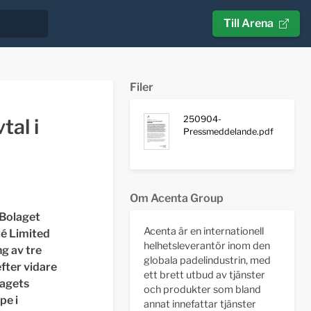
Till Arena
Filer
250904-
tal i
Pressmeddelande.pdf
Om Acenta Group
 Bolaget
Acenta är en internationell
té Limited
helhetsleverantör inom den
g av tre
globala padelindustrin, med
fter vidare
ett brett utbud av tjänster
lagets
och produkter som bland
pe i
annat innefattar tjänster