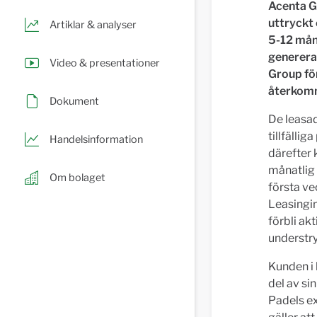
Acenta G
uttryckt
Artiklar & analyser
5-12 måna
generera
Video & presentationer
Group fö
återkomm
Dokument
De leasa
tillfälli
Handelsinformation
därefter k
månatlig 
Om bolaget
första ve
Leasingin
förbli ak
understry
Kunden i 
del av si
Padels e