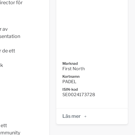
irector för
r av
esentation
r de ett
Marknad
ök
First North
Kortnamn
PADEL
ISIN-kod
SE0024173728
Läs mer
 ett
community