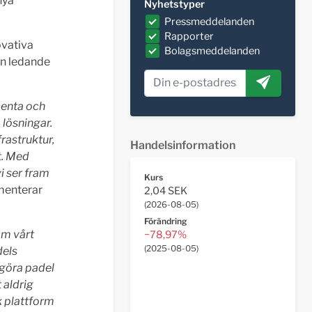
nya
Nyhetstyper
Pressmeddelanden
Rapporter
ovativa
Bolagsmeddelanden
en ledande
centa och
 lösningar.
rastruktur,
Handelsinformation
t. Med
vi ser fram
Kurs
menterar
2,04 SEK
(
2026-08-05
)
Förändring
om vårt
−78,97%
(
2025-08-05
)
dels
t göra padel
 aldrig
k plattform