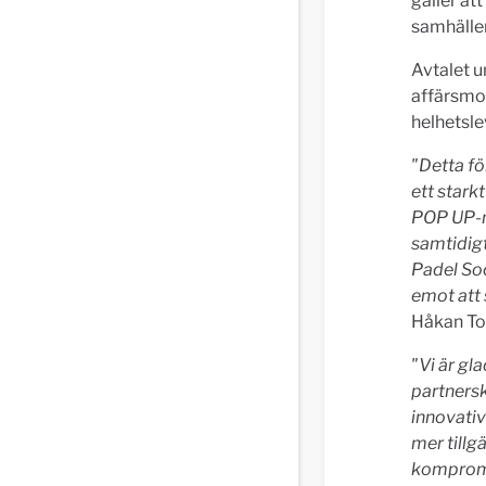
gäller at
samhälle
Avtalet 
affärsmod
helhetsle
"Detta fö
ett stark
POP UP-mo
samtidig
Padel Soc
emot att
Håkan To
"Vi är gl
partnersk
innovativ
mer tillg
kompromis