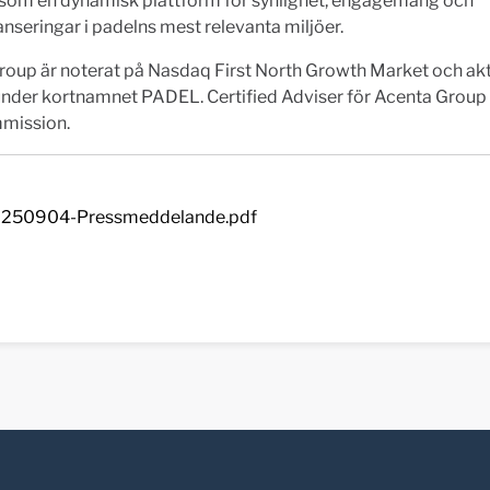
 som en dynamisk plattform för synlighet, engagemang och
nseringar i padelns mest relevanta miljöer.
roup är noterat på Nasdaq First North Growth Market och ak
under kortnamnet PADEL. Certified Adviser för Acenta Grou
mission.
250904-Pressmeddelande.pdf