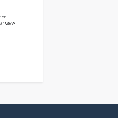
tien
p är G&W