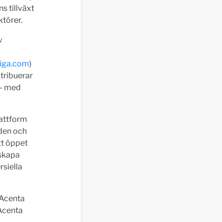
s tillväxt
ktörer.
v
iga.com
)
stribuerar
 - med
lattform
nden och
tt öppet
 skapa
rsiella
 Acenta
Acenta