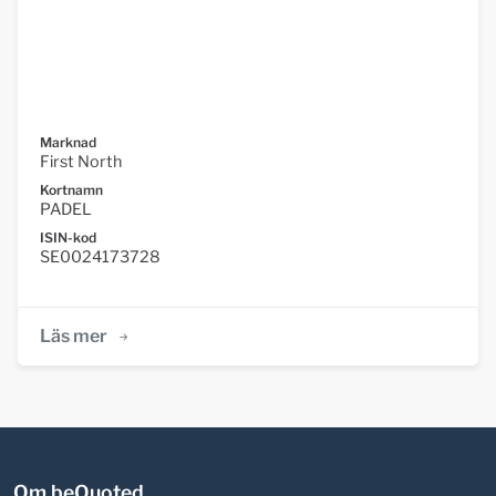
Marknad
First North
Kortnamn
PADEL
ISIN-kod
SE0024173728
Läs mer
Om beQuoted