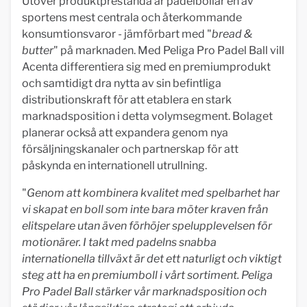
Utöver produktprestanda är padelbollar en av
sportens mest centrala och återkommande
konsumtionsvaror - jämförbart med "
bread &
butter
" på marknaden. Med Peliga Pro Padel Ball vill
Acenta differentiera sig med en premiumprodukt
och samtidigt dra nytta av sin befintliga
distributionskraft för att etablera en stark
marknadsposition i detta volymsegment. Bolaget
planerar också att expandera genom nya
försäljningskanaler och partnerskap för att
påskynda en internationell utrullning.
"
Genom att kombinera kvalitet med spelbarhet har
vi skapat en boll som inte bara möter kraven från
elitspelare utan även förhöjer spelupplevelsen för
motionärer. I takt med padelns snabba
internationella tillväxt är det ett naturligt och viktigt
steg att ha en premiumboll i vårt sortiment. Peliga
Pro Padel Ball stärker vår marknadsposition och